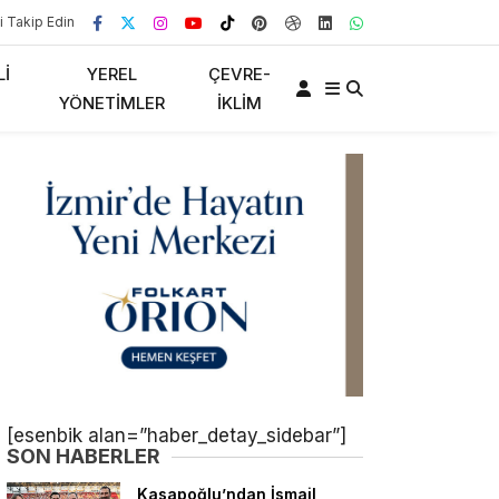
i Takip Edin
LI
YEREL
ÇEVRE-
YÖNETIMLER
İKLIM
[esenbik alan=”haber_detay_sidebar”]
SON HABERLER
Kasapoğlu’ndan İsmail