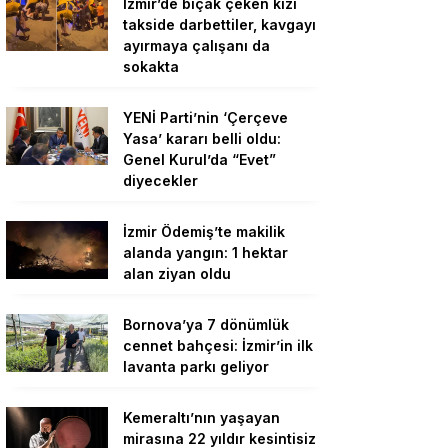
İzmir’de bıçak çeken kızı
takside darbettiler, kavgayı
ayırmaya çalışanı da
sokakta
YENİ Parti’nin ‘Çerçeve
Yasa’ kararı belli oldu:
Genel Kurul’da “Evet”
diyecekler
İzmir Ödemiş’te makilik
alanda yangın: 1 hektar
alan ziyan oldu
Bornova’ya 7 dönümlük
cennet bahçesi: İzmir’in ilk
lavanta parkı geliyor
Kemeraltı’nın yaşayan
mirasına 22 yıldır kesintisiz