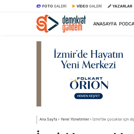
FOTO
GALERİ
VİDEO
GALERİ
YAZARLAR
ANASAYFA
PODCA
Ana Sayfa
›
Yerel Yönetimler
›
İzmir’de çocuklar için dij