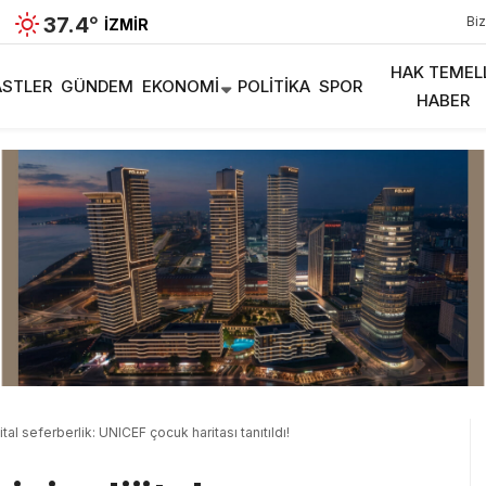
37.4
°
Biz
İZMIR
HAK TEMEL
STLER
GÜNDEM
EKONOMI
POLITIKA
SPOR
HABER
ital seferberlik: UNICEF çocuk haritası tanıtıldı!