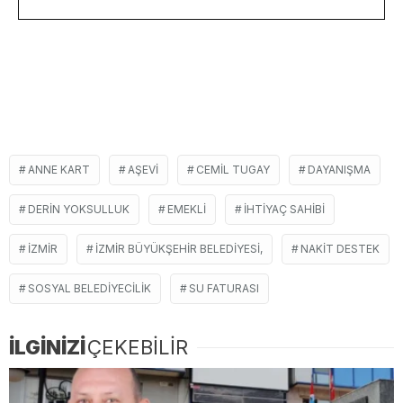
ANNE KART
AŞEVI
CEMIL TUGAY
DAYANIŞMA
DERIN YOKSULLUK
EMEKLI
IHTIYAÇ SAHIBI
İZMIR
İZMIR BÜYÜKŞEHIR BELEDIYESI,
NAKIT DESTEK
SOSYAL BELEDIYECILIK
SU FATURASI
İLGİNİZİ
ÇEKEBİLİR