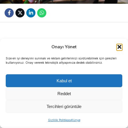
Onayı Yönet
Size en iyi deneyimi sunmak ve reklam gelirlerimizi sürdürebilmek için çerezleri
kullanıyoruz. Onay vererek teknolojik altyapımıza destek olabilirsiniz.
Bornova Belediye Başkanı Ömer Eşki, Çamdibi
Bölgesi’nde gerçekleştirdiği alan gezisinde
Kabul et
muhtarlar ve mahalle sakinleriyle bir araya geldi.
Reddet
Tercihleri görüntüle
Sıradaki Haber
Gizlilik Politikası
Künye
Buca’nın tarihi “Hazine Avı” ile canlanıyor: Bulmacayı çözen hediyeyi kapacak