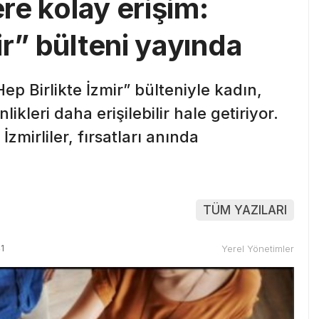
ere kolay erişim:
ir” bülteni yayında
ep Birlikte İzmir” bülteniyle kadın,
ikleri daha erişilebilir hale getiriyor.
zmirliler, fırsatları anında
TÜM YAZILARI
1
Yerel Yönetimler