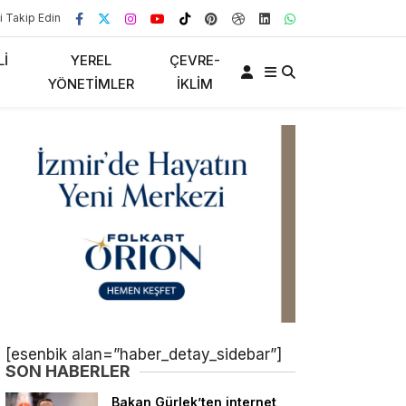
i Takip Edin
LI
YEREL
ÇEVRE-
YÖNETIMLER
İKLIM
[esenbik alan=”haber_detay_sidebar”]
SON HABERLER
Bakan Gürlek’ten internet