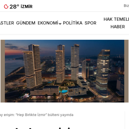
28
°
Biz
İZMIR
HAK TEMEL
STLER
GÜNDEM
EKONOMI
POLITIKA
SPOR
HABER
ay erişim: “Hep Birlikte İzmir” bülteni yayında