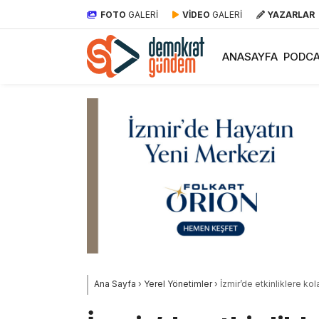
FOTO
GALERİ
VİDEO
GALERİ
YAZARLAR
ANASAYFA
PODCA
Ana Sayfa
›
Yerel Yönetimler
›
İzmir’de etkinliklere kol