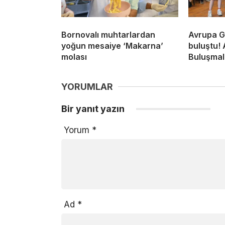
Bornovalı muhtarlardan
Avrupa Ge
yoğun mesaiye ‘Makarna’
buluştu!
molası
Buluşmala
YORUMLAR
Bir yanıt yazın
Yorum
*
Ad
*