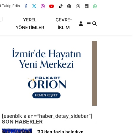
i Takip Edin
LI
YEREL
ÇEVRE-
YÖNETIMLER
İKLIM
[esenbik alan=”haber_detay_sidebar”]
SON HABERLER
’30’dan fazla belediye