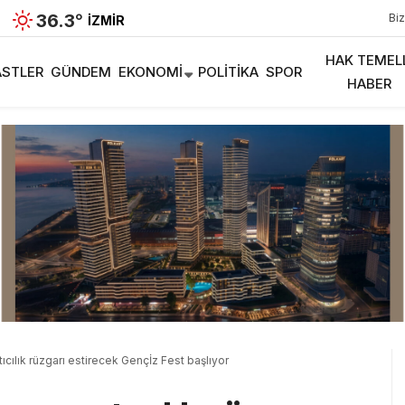
36.3
°
Biz
İZMIR
HAK TEMEL
STLER
GÜNDEM
EKONOMI
POLITIKA
SPOR
HABER
tıcılık rüzgarı estirecek Gençİz Fest başlıyor