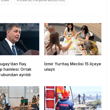
İZMIR
İZMIR BÜYÜKŞEHIR BELEDIYESI,
ugay’dan flaş
İzmir Yurttaş Meclisi 15 ilçeye
 hamlesi: Ortak
ulaştı
grubundan ayrıldı