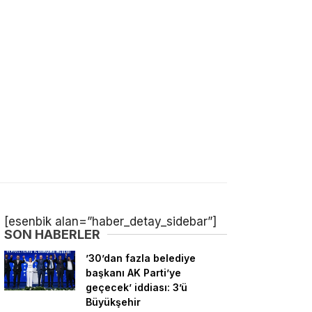
[esenbik alan=”haber_detay_sidebar”]
SON HABERLER
’30’dan fazla belediye
başkanı AK Parti’ye
geçecek’ iddiası: 3’ü
Büyükşehir