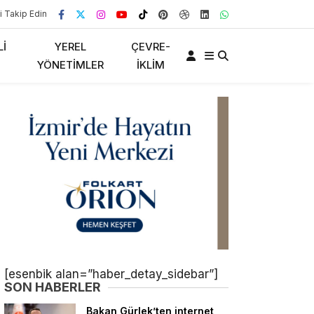
i Takip Edin
LI
YEREL
ÇEVRE-
YÖNETIMLER
İKLIM
[esenbik alan=”haber_detay_sidebar”]
SON HABERLER
Bakan Gürlek’ten internet