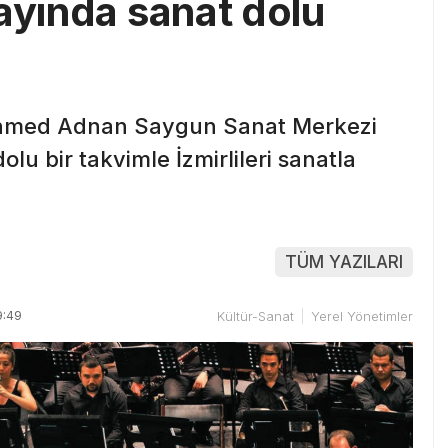
ayında sanat dolu
 Ahmed Adnan Saygun Sanat Merkezi
u bir takvimle İzmirlileri sanatla
TÜM YAZILARI
9:49
Kültür-Sanat
Yerel Yönetimler