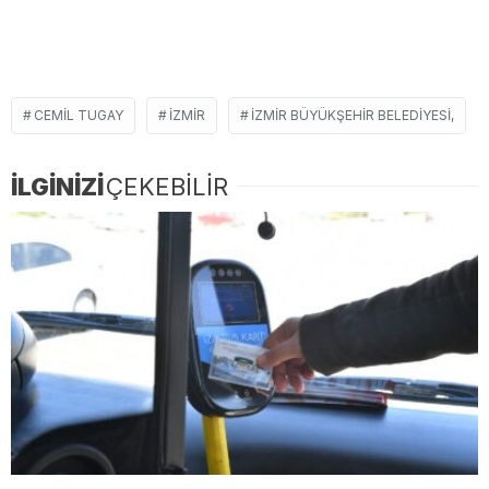
CEMIL TUGAY
İZMIR
İZMIR BÜYÜKŞEHIR BELEDIYESI,
İLGİNİZİ
ÇEKEBİLİR