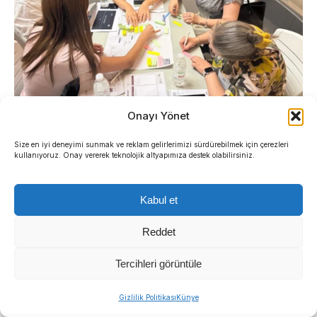
Onayı Yönet
İlçe ölçeğinde şekillenen politika önerilerinin,
Size en iyi deneyimi sunmak ve reklam gelirlerimizi sürdürebilmek için çerezleri
kullanıyoruz. Onay vererek teknolojik altyapımıza destek olabilirsiniz.
önümüzdeki süreçte İzmir İl Yurttaş Meclisi çatısı
altında tüm kenti kapsayacak şekilde
Kabul et
genişletilmesi hedefleniyor.
Reddet
Üç ilçede 70 politika önerisi
Tercihleri görüntüle
kabul edildi
Sıradaki Haber
Gizlilik Politikası
Künye
Menderes Belediyesi’nde başkanvekili kim olacak?
Son üç ilçede gerçekleştirilen çalışmalar