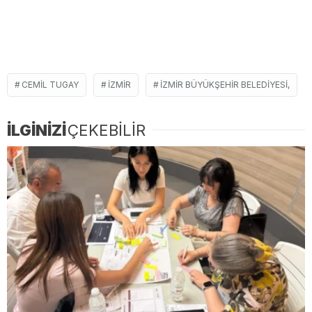
CEMIL TUGAY
İZMIR
İZMIR BÜYÜKŞEHIR BELEDIYESI,
İLGİNİZİ
ÇEKEBİLİR