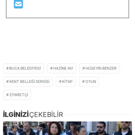
BUCA BELEDIYESI
HAZINE AVI
HÜSEYIN BENZER
KENT BELLEĞI SERGISI
KITAP
OYUN
ZIYARETÇI
İLGİNİZİ
ÇEKEBİLİR