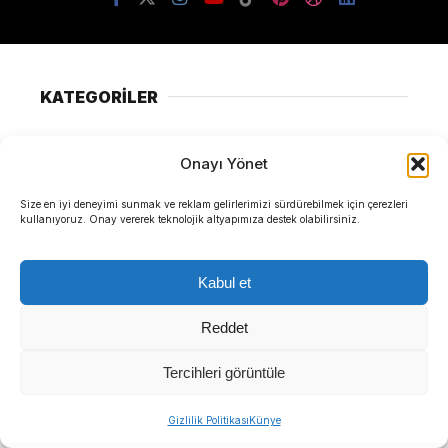
KATEGORİLER
Gündem
Onayı Yönet
Yerel Yönetimler
Size en iyi deneyimi sunmak ve reklam gelirlerimizi sürdürebilmek için çerezleri
Politika
kullanıyoruz. Onay vererek teknolojik altyapımıza destek olabilirsiniz.
Ekonomi
Kabul et
Yerel Politika
Reddet
Dünya
SERVİSLER
Tercihleri görüntüle
Gizlilik Politikası
Künye
Hava Durumu