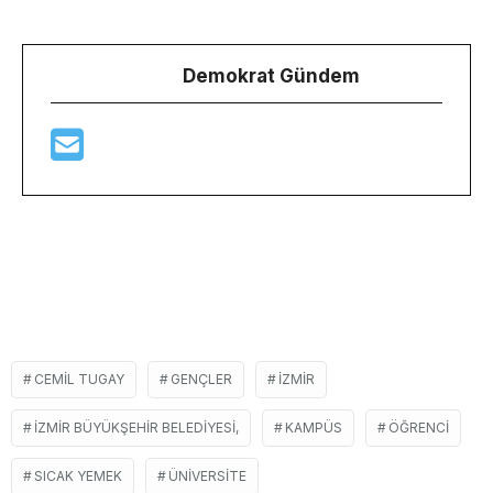
Demokrat Gündem
CEMIL TUGAY
GENÇLER
İZMIR
İZMIR BÜYÜKŞEHIR BELEDIYESI,
KAMPÜS
ÖĞRENCI
SICAK YEMEK
ÜNIVERSITE