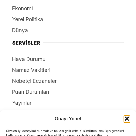
Ekonomi
Yerel Politika
Dünya
SERVİSLER
Hava Durumu
Namaz Vakitleri
Nöbetçi Eczaneler
Puan Durumları
Yayınlar
HAKKIMIZDA
Onayı Yönet
İletişim
Size en iyi deneyimi sunmak ve reklam gelirlerimizi sürdürebilmek için çerezleri
kullanıyoruz. Onay vererek teknolojik altyapımıza destek olabilirsiniz.