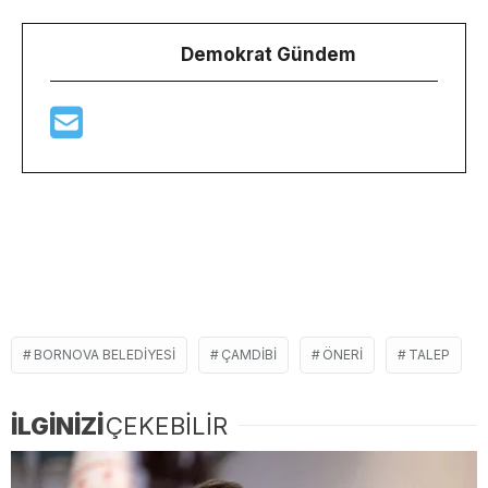
Demokrat Gündem
BORNOVA BELEDIYESI
ÇAMDIBI
ÖNERI
TALEP
İLGİNİZİ
ÇEKEBİLİR