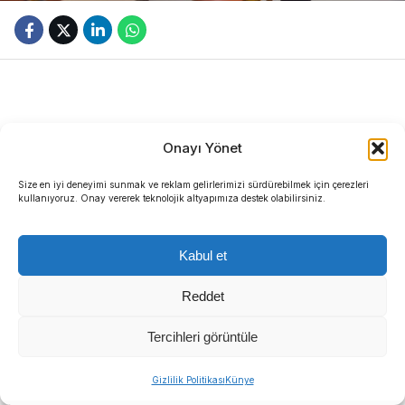
Onayı Yönet
Size en iyi deneyimi sunmak ve reklam gelirlerimizi sürdürebilmek için çerezleri
Buca Belediyesi, kentin tarihi ve kültürel mirasını
kullanıyoruz. Onay vererek teknolojik altyapımıza destek olabilirsiniz.
koruma misyonu doğrultusunda Buca Kent Belleği
Sergisi’nde “Hazine Avı” etkinliği başlattı.
Kabul et
Oyunlaştırma tekniğiyle hazırlanan interaktif
Reddet
keşif yolculuğunda soruları doğru yanıtlayan
Tercihleri görüntüle
ziyaretçilere bağış kitaplar hediye ediliyor.
Sıradaki Haber
Gizlilik Politikası
Künye
Manda ve Bostanlı dereleri temizlendi: Ekipler gece-gündüz çalıştı