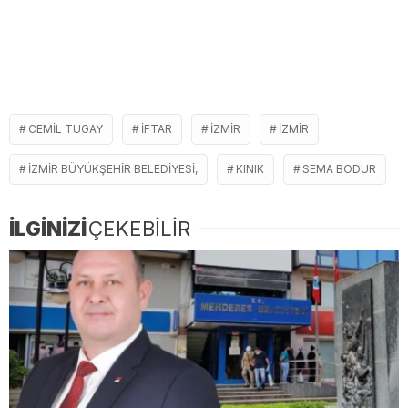
CEMIL TUGAY
IFTAR
İZMIR
IZMIR
İZMIR BÜYÜKŞEHIR BELEDIYESI,
KINIK
SEMA BODUR
İLGİNİZİ
ÇEKEBİLİR