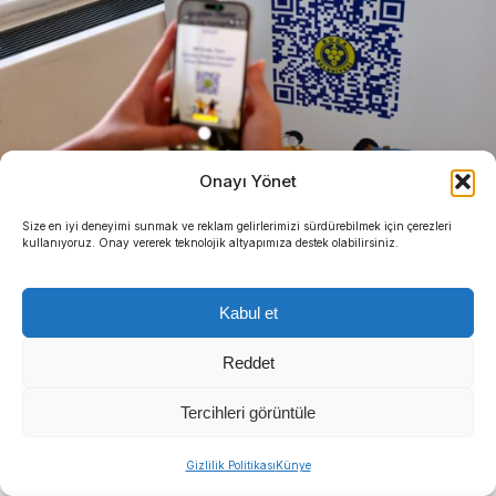
Onayı Yönet
Size en iyi deneyimi sunmak ve reklam gelirlerimizi sürdürebilmek için çerezleri
kullanıyoruz. Onay vererek teknolojik altyapımıza destek olabilirsiniz.
Kabul et
Reddet
Tercihleri görüntüle
Buca Belediyesi, kentin tarihi ve kültürel mirasını
koruma misyonu doğrultusunda Buca Kent Belleği
Gizlilik Politikası
Künye
Sergisi’nde “Hazine Avı” etkinliği başlattı.