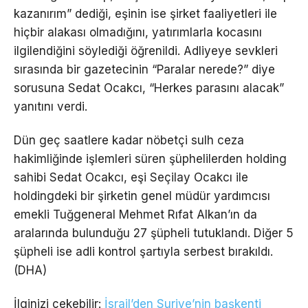
kazanırım” dediği, eşinin ise şirket faaliyetleri ile
hiçbir alakası olmadığını, yatırımlarla kocasını
ilgilendiğini söylediği öğrenildi. Adliyeye sevkleri
sırasında bir gazetecinin “Paralar nerede?” diye
sorusuna Sedat Ocakcı, “Herkes parasını alacak”
yanıtını verdi.
Dün geç saatlere kadar nöbetçi sulh ceza
hakimliğinde işlemleri süren şüphelilerden holding
sahibi Sedat Ocakcı, eşi Seçilay Ocakcı ile
holdingdeki bir şirketin genel müdür yardımcısı
emekli Tuğgeneral Mehmet Rıfat Alkan’ın da
aralarında bulunduğu 27 şüpheli tutuklandı. Diğer 5
şüpheli ise adli kontrol şartıyla serbest bırakıldı.
(DHA)
İlginizi çekebilir:
İsrail’den Suriye’nin başkenti