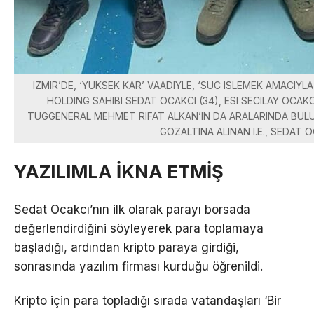
IZMIR’DE, ‘YUKSEK KAR’ VAADIYLE, ‘SUC ISLEMEK AMACIYL
HOLDING SAHIBI SEDAT OCAKCI (34), ESI SECILAY OCAKC
TUGGENERAL MEHMET RIFAT ALKAN’IN DA ARALARINDA BULU
GOZALTINA ALINAN I.E., SEDAT O
YAZILIMLA İKNA ETMİŞ
Sedat Ocakcı’nın ilk olarak parayı borsada
değerlendirdiğini söyleyerek para toplamaya
başladığı, ardından kripto paraya girdiği,
sonrasında yazılım firması kurduğu öğrenildi.
Kripto için para topladığı sırada vatandaşları ‘Bir