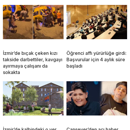
İzmir’de bıçak çeken kızı
Öğrenci affı yürürlüğe girdi:
takside darbettiler, kavgayı
Başvurular için 4 aylık süre
ayırmaya çalışanı da
başladı
sokakta
İzmir’de kalbindeki o yer
Cansever’den acı haber