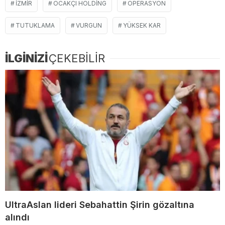
IZMIR
OCAKÇI HOLDING
OPERASYON
TUTUKLAMA
VURGUN
YÜKSEK KAR
İLGİNİZİ
ÇEKEBİLİR
UltraAslan lideri Sebahattin Şirin gözaltına
alındı