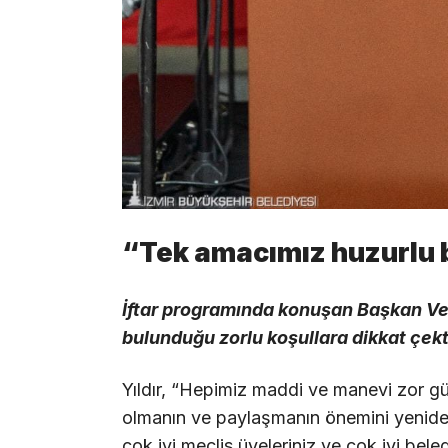
“Tek amacımız huzurlu 
İftar programında konuşan Başkan Vekil
bulunduğu zorlu koşullara dikkat çekt
Yıldır, “Hepimiz maddi ve manevi zor günl
olmanın ve paylaşmanın önemini yeniden 
çok iyi meclis üyeleriniz ve çok iyi beled