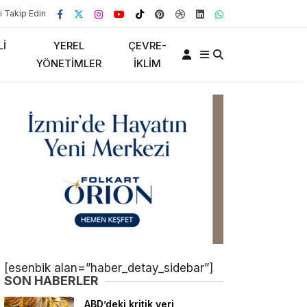
i Takip Edin
LI
YEREL
ÇEVRE-
YÖNETIMLER
İKLIM
[esenbik alan=”haber_detay_sidebar”]
SON HABERLER
ABD’deki kritik veri