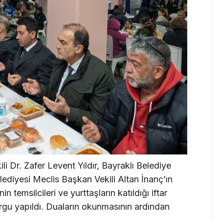
i Dr. Zafer Levent Yıldır, Bayraklı Belediye
lediyesi Meclis Başkan Vekili Altan İnanç’ın
in temsilcileri ve yurttaşların katıldığı iftar
u yapıldı. Duaların okunmasının ardından