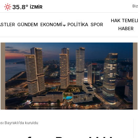
35.8
°
Biz
İZMIR
HAK TEMEL
STLER
GÜNDEM
EKONOMI
POLITIKA
SPOR
HABER
sı Bayraklı’da kuruldu