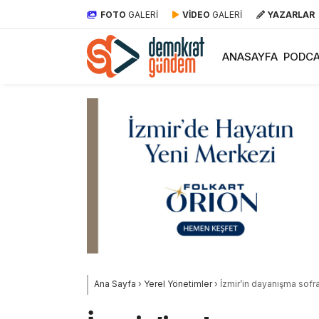
FOTO
GALERİ
VİDEO
GALERİ
YAZARLAR
ANASAYFA
PODCA
Ana Sayfa
›
Yerel Yönetimler
›
İzmir’in dayanışma sofra