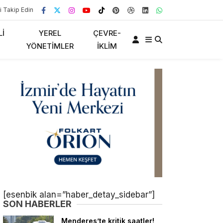
i Takip Edin
LI
YEREL
ÇEVRE-
YÖNETIMLER
İKLIM
[esenbik alan=”haber_detay_sidebar”]
SON HABERLER
Menderes’te kritik saatler!