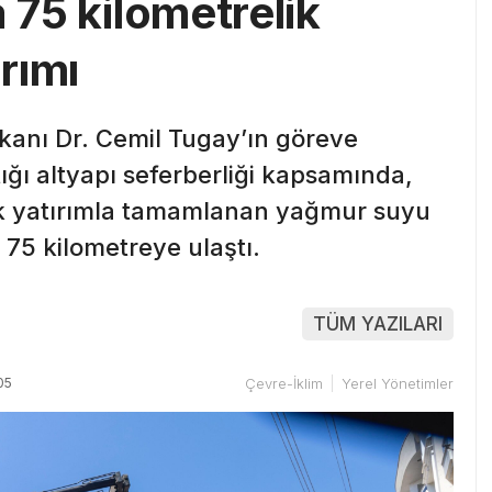
a 75 kilometrelik
rımı
kanı Dr. Cemil Tugay’ın göreve
ığı altyapı seferberliği kapsamında,
alık yatırımla tamamlanan yağmur suyu
 75 kilometreye ulaştı.
TÜM YAZILARI
05
Çevre-İklim
Yerel Yönetimler