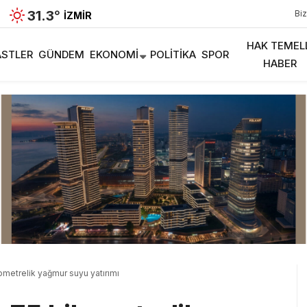
31.3
°
Biz
İZMIR
HAK TEMEL
STLER
GÜNDEM
EKONOMI
POLITIKA
SPOR
HABER
lometrelik yağmur suyu yatırımı