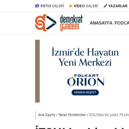
FOTO
GALERİ
VİDEO
GALERİ
YAZARLAR
ANASAYFA
PODCA
Ana Sayfa
›
Yerel Yönetimler
›
İZSU’dan bir yılda 75 ki