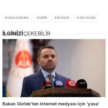
HAVA DURUMU
IZMIR
RÜZGAR
YAZ SICAĞI
İLGİNİZİ
ÇEKEBİLİR
Bakan Gürlek’ten internet medyası için ‘yasa’