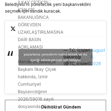
İLKAY ÇİÇEK’İN
Belediyesi’ni yönetecek yeni başkanvekilini
İÇİŞLERİ
seçmek için sandık kuracak.
BAKANLIĞINCA
GÖREVDEN
UZAKLAŞTIRILMASINA
DAİR BASIN
AÇIKLAMASI
— T.C. İçişleri
August
pazarlama çerezlerini kabul etmek ve bu
Bakanlığı
8,
içeriği etkinleştirmek için tıklayın
Menderes Belediye
(@TC_icisleri)
2026
Başkanı İlkay Çiçek
hakkında, İzmir
Cumhuriyet
Başsavcılığının
2026/59016 sayılı
dosyasında “Görevi
Demokrat Gündem