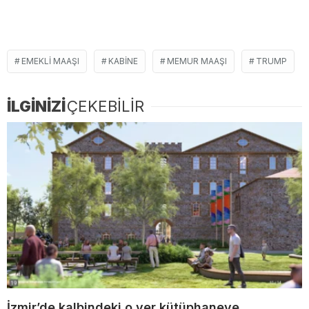
EMEKLI MAAŞI
KABINE
MEMUR MAAŞI
TRUMP
İLGİNİZİ
ÇEKEBİLİR
İzmir’de kalbindeki o yer kütüphaneye