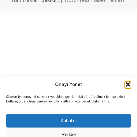
Tüm Hakları Saklıdır. |
WordPress Haber Teması
Onayı Yönet
Size en iyi deneyimi sunmak ve reklam gelirlerimizi sürdürebilmek için çerezleri
kullanıyoruz. Onay vererek teknolojik altyapımıza destek olabilirsiniz.
Kabul et
Reddet