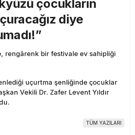
kyüzü çocukların
çuracağız diye
umadı!”
e, rengârenk bir festivale ev sahipliği
enlediği uçurtma şenliğinde çocuklar
şkan Vekili Dr. Zafer Levent Yıldır
du.
TÜM YAZILARI