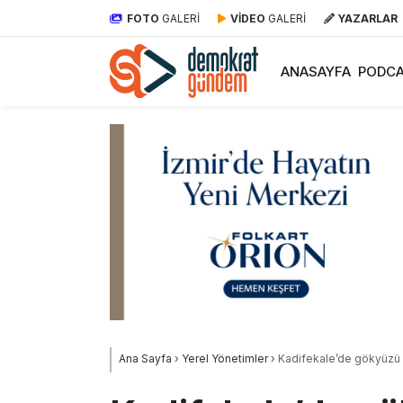
FOTO
GALERİ
VİDEO
GALERİ
YAZARLAR
ANASAYFA
PODCA
Ana Sayfa
›
Yerel Yönetimler
›
Kadifekale’de gökyüzü 