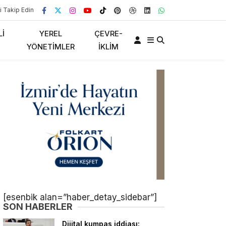
i Takip Edin
LI
YEREL
ÇEVRE-
YÖNETIMLER
İKLIM
[esenbik alan=”haber_detay_sidebar”]
SON HABERLER
Dijital kumpas iddiası: