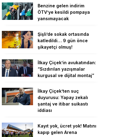
Benzine gelen indirim
ÖTV’ye kesildi pompaya
yansımayacak
Şişli’de sokak ortasında
katledildi… 9 gün önce
şikayetçi olmuş!
İlkay Çiçek’in avukatından:
“Sızdırılan yazışmalar
kurgusal ve dijital montaj”
İlkay Çiçek’ten suç
duyurusu: Yapay zekalı
şantaj ve itibar suikastı
iddiası
Kayıt yok, ücret yok! Matını
kapıp gelen Arena