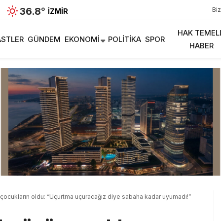
36.8
°
Biz
İZMIR
HAK TEMEL
STLER
GÜNDEM
EKONOMI
POLITIKA
SPOR
HABER
çocukların oldu: “Uçurtma uçuracağız diye sabaha kadar uyumadı!”