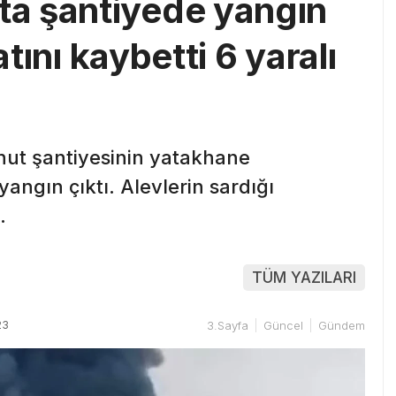
a şantiyede yangın
atını kaybetti 6 yaralı
onut şantiyesinin yatakhane
ngın çıktı. Alevlerin sardığı
.
TÜM YAZILARI
23
3.Sayfa
Güncel
Gündem