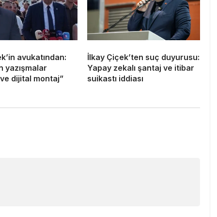
ek’in avukatından:
İlkay Çiçek’ten suç duyurusu:
an yazışmalar
Yapay zekalı şantaj ve itibar
ve dijital montaj”
suikastı iddiası