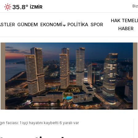
35.8
°
Biz
İZMIR
HAK TEMEL
STLER
GÜNDEM
EKONOMI
POLITIKA
SPOR
HABER
faciası: 1 işçi hayatını kaybetti 6 yaralı var