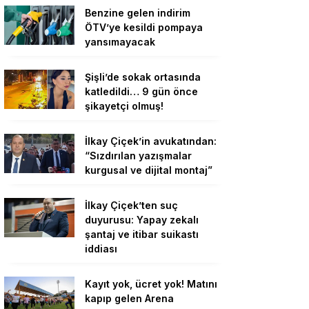
Benzine gelen indirim
ÖTV’ye kesildi pompaya
yansımayacak
Şişli’de sokak ortasında
katledildi… 9 gün önce
şikayetçi olmuş!
İlkay Çiçek’in avukatından:
“Sızdırılan yazışmalar
kurgusal ve dijital montaj”
İlkay Çiçek’ten suç
duyurusu: Yapay zekalı
şantaj ve itibar suikastı
iddiası
Kayıt yok, ücret yok! Matını
kapıp gelen Arena