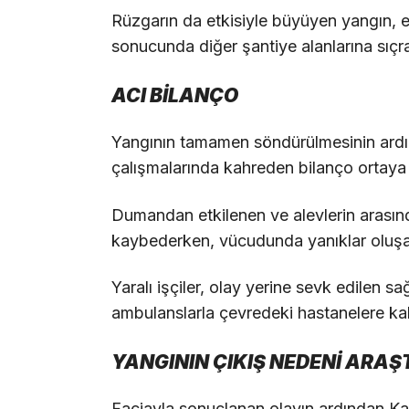
Rüzgarın da etkisiyle büyüyen yangın, ek
sonucunda diğer şantiye alanlarına sıçr
ACI BİLANÇO
Yangının tamamen söndürülmesinin ard
çalışmalarında kahreden bilanço ortaya 
Dumandan etkilenen ve alevlerin arasında
kaybederken, vücudunda yanıklar oluşan
Yaralı işçiler, olay yerine sevk edilen sa
ambulanslarla çevredeki hastanelere kald
YANGININ ÇIKIŞ NEDENİ ARAŞT
Faciayla sonuçlanan olayın ardından K