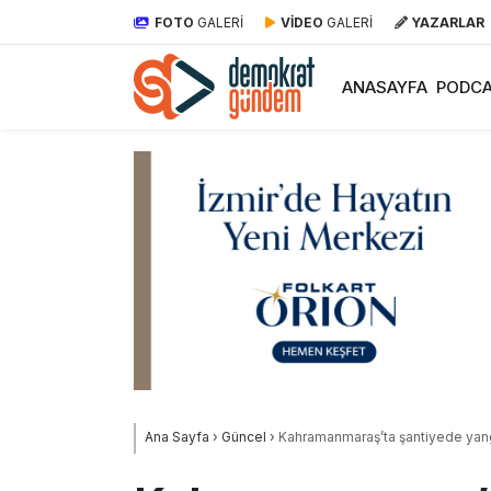
FOTO
GALERİ
VİDEO
GALERİ
YAZARLAR
ANASAYFA
PODCA
Ana Sayfa
›
Güncel
›
Kahramanmaraş’ta şantiyede yangın 