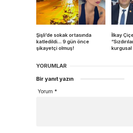
Şişli’de sokak ortasında
İlkay Çiç
katledildi… 9 gün önce
“Sızdırıl
şikayetçi olmuş!
kurgusal 
YORUMLAR
Bir yanıt yazın
Yorum
*