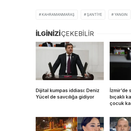
KAHRAMANMARAŞ
ŞANTIYE
YANGIN
İLGİNİZİ
ÇEKEBİLİR
Dijital kumpas iddiası: Deniz
İzmir’de 
Yücel de savcılığa gidiyor
bıçaklı k
çocuk ka