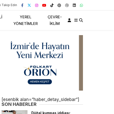
i Takip Edin
LI
YEREL
ÇEVRE-
YÖNETIMLER
İKLIM
[esenbik alan=”haber_detay_sidebar”]
SON HABERLER
Dijital kumpas iddiası: