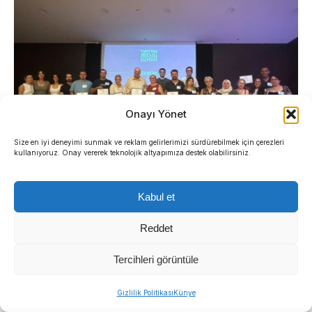
Onayı Yönet
Size en iyi deneyimi sunmak ve reklam gelirlerimizi sürdürebilmek için çerezleri
kullanıyoruz. Onay vererek teknolojik altyapımıza destek olabilirsiniz.
Kabul et
İkinci gün tematik masalarda bir araya gelen
yurttaşlar ilçelerinin öncelikli ihtiyaçlarını
Reddet
değerlendirdi. Sağlık başlığı ortak çalışma alanı
olarak öne çıkarken; eğitim, kültür-sanat, atık
Tercihleri görüntüle
yönetimi ve sürdürülebilir ulaşım konularında
Gizlilik Politikası
Künye
kapsamlı müzakereler yürütüldü.