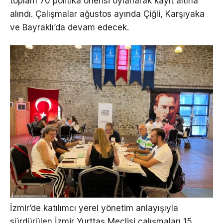
toplam 70 politika önerisi oylanarak kayıt altına
alındı. Çalışmalar ağustos ayında Çiğli, Karşıyaka
ve Bayraklı’da devam edecek.
İzmir’de katılımcı yerel yönetim anlayışıyla
sürdürülen İzmir Yurttaş Meclisi çalışmaları 15