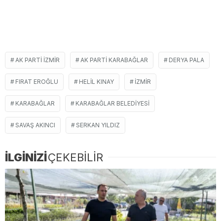
AK PARTI IZMIR
AK PARTI KARABAĞLAR
DERYA PALA
FIRAT EROĞLU
HELIL KINAY
IZMIR
KARABAĞLAR
KARABAĞLAR BELEDIYESI
SAVAŞ AKINCI
SERKAN YILDIZ
İLGİNİZİ
ÇEKEBİLİR