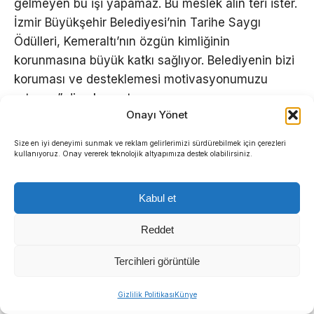
gelmeyen bu işi yapamaz. Bu meslek alın teri ister.
İzmir Büyükşehir Belediyesi’nin Tarihe Saygı
Ödülleri, Kemeraltı’nın özgün kimliğinin
korunmasına büyük katkı sağlıyor. Belediyenin bizi
koruması ve desteklemesi motivasyonumuzu
artırıyor” diye konuştu.
Onayı Yönet
3. KUŞAK VİZYONU
Size en iyi deneyimi sunmak ve reklam gelirlerimizi sürdürebilmek için çerezleri
kullanıyoruz. Onay vererek teknolojik altyapımıza destek olabilirsiniz.
Ata mesleği sıcak demirciliği babasından,
amcasından ve dedesinden devralan 3. kuşak
Kabul et
temsilcisi Süleyman Akdemir, çocukluğundan beri
bu zanaatın içinde büyüdüğünü ifade etti. Akdemir,
Reddet
“Yaklaşık 7 yaşlarındayken atölyedeki o
Tercihleri görüntüle
şahmerdan makinesinin çalışmasını gördüğümde
adeta büyülenmiştim. O gün başlayan tutkunun
Gizlilik Politikası
Künye
peşinden gittim” dedi. Geçmişten gelen köklü