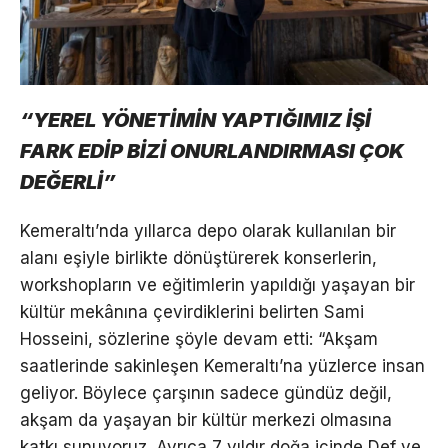
“YEREL YÖNETİMİN YAPTIĞIMIZ İŞİ
FARK EDİP BİZİ ONURLANDIRMASI ÇOK
DEĞERLİ”
Kemeraltı’nda yıllarca depo olarak kullanılan bir
alanı eşiyle birlikte dönüştürerek konserlerin,
workshopların ve eğitimlerin yapıldığı yaşayan bir
kültür mekânına çevirdiklerini belirten Sami
Hosseini, sözlerine şöyle devam etti: “Akşam
saatlerinde sakinleşen Kemeraltı’na yüzlerce insan
geliyor. Böylece çarşının sadece gündüz değil,
akşam da yaşayan bir kültür merkezi olmasına
katkı sunuyoruz. Ayrıca 7 yıldır doğa içinde Def ve