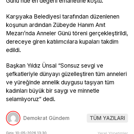
Günü’nde en değerli emanetine koştu.
Karşıyaka Belediyesi tarafından düzenlenen
koşunun ardından Zübeyde Hanım Anıt
Mezarı’nda Anneler Günü töreni gerçekleştirildi,
dereceye giren katılımcılara kupaları takdim
edildi.
Başkan Yıldız Ünsal “Sonsuz sevgi ve
şefkatleriyle dünyayı güzelleştiren tüm anneleri
ve yüreğinde annelik duygusu taşıyan tüm
kadınları büyük bir saygı ve minnetle
selamlıyoruz” dedi.
Demokrat Gündem
TÜM YAZILARI
Giriş: 10-05-2026 13:30
Yerel Yönetimler