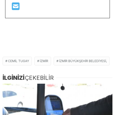
CEMIL TUGAY
İZMIR
İZMIR BÜYÜKŞEHIR BELEDIYESI,
İLGİNİZİ
ÇEKEBİLİR