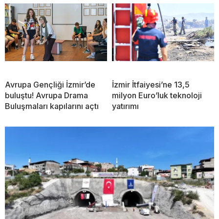
Avrupa Gençliği İzmir’de
İzmir İtfaiyesi’ne 13,5
buluştu! Avrupa Drama
milyon Euro’luk teknoloji
Buluşmaları kapılarını açtı
yatırımı