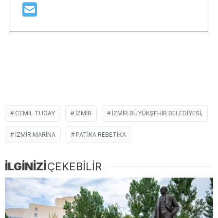
CEMIL TUGAY
İZMIR
İZMIR BÜYÜKŞEHIR BELEDIYESI,
IZMIR MARINA
PATIKA REBETIKA
İLGİNİZİ
ÇEKEBİLİR