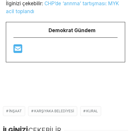
İlginizi çekebilir:
CHP’de ‘arınma’ tartışması: MYK
acil toplandı
Demokrat Gündem
INŞAAT
KARŞIYAKA BELEDIYESI
KURAL
İLGİNİZİ
ÇEKEBİLİR