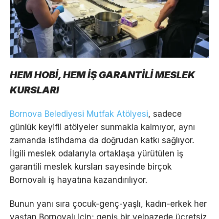
HEM HOBİ, HEM İŞ GARANTİLİ MESLEK
KURSLARI
Bornova Belediyesi Mutfak Atölyesi
, sadece
günlük keyifli atölyeler sunmakla kalmıyor, aynı
zamanda istihdama da doğrudan katkı sağlıyor.
İlgili meslek odalarıyla ortaklaşa yürütülen iş
garantili meslek kursları sayesinde birçok
Bornovalı iş hayatına kazandırılıyor.
Bunun yanı sıra çocuk-genç-yaşlı, kadın-erkek her
yaştan Bornovalı için; geniş bir yelpazede ücretsiz