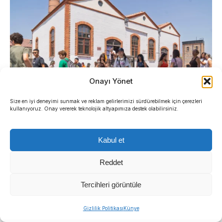
Onayı Yönet
Size en iyi deneyimi sunmak ve reklam gelirlerimizi sürdürebilmek için çerezleri
kullanıyoruz. Onay vererek teknolojik altyapımıza destek olabilirsiniz.
“SONUNA KADAR DESTEKÇİSİYİM”
Kabul et
Reddet
Ece Karaarslan’ın babası Reşit Karaarslan ise
“Kızım bu etkinlikten bahsettiğinde ‘tereddütsüz
Tercihleri görüntüle
arkandayım’ dedim. Kütüphanelerde
gerçekleştirilen ön çalışmalarda da kendisine eşlik
Gizlilik Politikası
Künye
ettim. Tiyatro çalışmalarında da her zaman