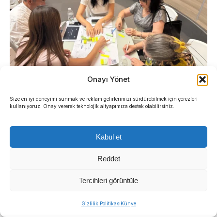
Onayı Yönet
Size en iyi deneyimi sunmak ve reklam gelirlerimizi sürdürebilmek için çerezleri
kullanıyoruz. Onay vererek teknolojik altyapımıza destek olabilirsiniz.
İlçe ölçeğinde şekillenen politika önerilerinin,
önümüzdeki süreçte İzmir İl Yurttaş Meclisi çatısı
Kabul et
altında tüm kenti kapsayacak şekilde
genişletilmesi hedefleniyor.
Reddet
Üç ilçede 70 politika önerisi
Tercihleri görüntüle
Sıradaki Haber
kabul edildi
Gizlilik Politikası
Künye
Menderes Belediyesi’nde başkanvekili kim olacak?