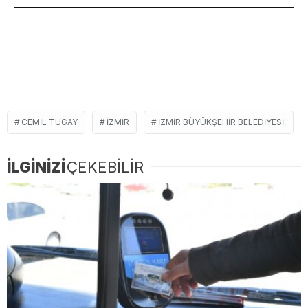
CEMIL TUGAY
İZMIR
İZMIR BÜYÜKŞEHIR BELEDIYESI,
İLGİNİZİ
ÇEKEBİLİR