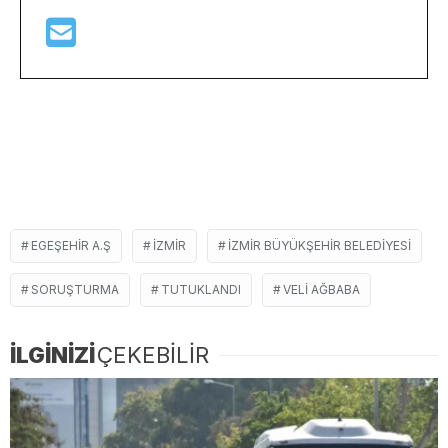
EGEŞEHIR A.Ş
İZMIR
İZMIR BÜYÜKŞEHIR BELEDIYESI
SORUŞTURMA
TUTUKLANDI
VELI AĞBABA
İLGİNİZİ
ÇEKEBİLİR