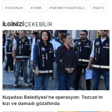
GÜVENLIK
İZMIR
MEHMET KASAPOĞLU
NATO
İLGİNİZİ
ÇEKEBİLİR
Kuşadası Belediyesi’ne operasyon: Tezcan’ın
kızı ve damadı gözaltında