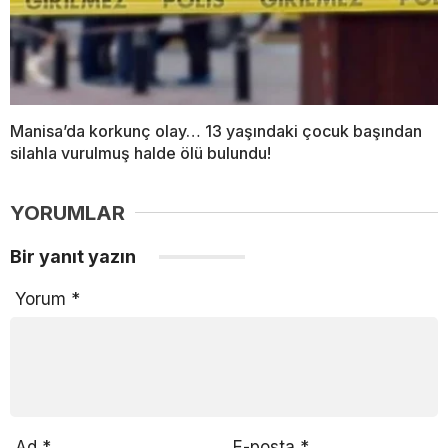
Manisa’da korkunç olay… 13 yaşındaki çocuk başından
silahla vurulmuş halde ölü bulundu!
YORUMLAR
Bir yanıt yazın
Yorum
*
Ad
*
E-posta
*