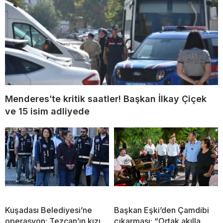
Menderes’te kritik saatler! Başkan İlkay Çiçek
ve 15 isim adliyede
Kuşadası Belediyesi’ne
Başkan Eşki’den Çamdibi
operasyon: Tezcan’ın kızı
çıkarması: “Ortak akılla