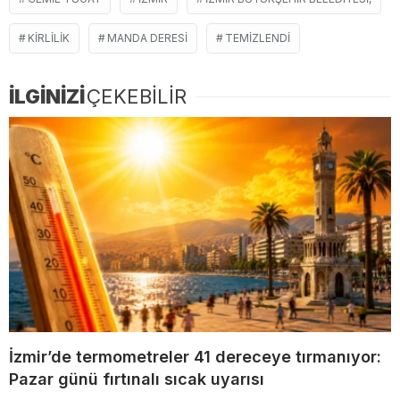
KIRLILIK
MANDA DERESI
TEMIZLENDI
İLGİNİZİ
ÇEKEBİLİR
İzmir’de termometreler 41 dereceye tırmanıyor:
Pazar günü fırtınalı sıcak uyarısı