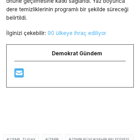
önüne geçilmesine katkı sağlandı. Yaz boyunca
dere temizliklerinin programlı bir şekilde süreceği
belirtildi.
İlginizi çekebilir:
90 ülkeye ihraç ediliyor
Demokrat Gündem
CEMIL TUGAY
İZMIR
İZMIR BÜYÜKŞEHIR BELEDIYESI,