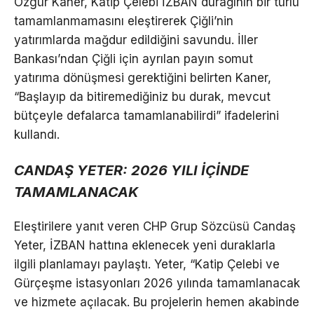
Özgür Kaner, Katip Çelebi İZBAN durağının bir türlü
tamamlanmamasını eleştirerek Çiğli’nin
yatırımlarda mağdur edildiğini savundu. İller
Bankası’ndan Çiğli için ayrılan payın somut
yatırıma dönüşmesi gerektiğini belirten Kaner,
“Başlayıp da bitiremediğiniz bu durak, mevcut
bütçeyle defalarca tamamlanabilirdi” ifadelerini
kullandı.
CANDAŞ YETER: 2026 YILI İÇİNDE
TAMAMLANACAK
Eleştirilere yanıt veren CHP Grup Sözcüsü Candaş
Yeter, İZBAN hattına eklenecek yeni duraklarla
ilgili planlamayı paylaştı. Yeter, “Katip Çelebi ve
Gürçeşme istasyonları 2026 yılında tamamlanacak
ve hizmete açılacak. Bu projelerin hemen akabinde