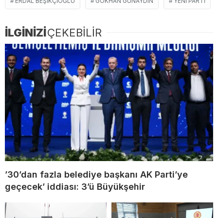
ERDAL BEŞIKÇIOĞLU
GÖKHAN GÜNAYDIN
YENİ PARTI
İLGİNİZİ
ÇEKEBİLİR
’30’dan fazla belediye başkanı AK Parti’ye
geçecek’ iddiası: 3’ü Büyükşehir