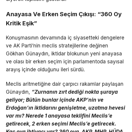
Anayasa Ve Erken Seçim Çıkışı: “360 Oy
Kritik Eşik”
Konuşmasının devamında iç siyasetteki dengelere
ve AK Parti’nin meclis stratejilerine değinen
Gökhan Günaydın, iktidar blokunun yeni anayasa
ve olası bir erken seçim için parlamentoda sayısal
arayış içinde olduğunu ileri sürdü.
Meclis aritmetiğine dair çarpıcı rakamlar paylaşan
Günaydın,
“Zurnanın zırt dediği nokta şuraya
geliyor; Bütün bunlar içinde AKP’nin ve
Erdoğan’ın iktidarını genişletme, uzatma hevesi
var mı? Nerede 1 anayasa teklifini Meclis’e
getirecek, 2 erken seçimi Meclis’e getirecek.
Kaç oya ihtiyacı var? 360 oya. AKP, MHP, HÜDA