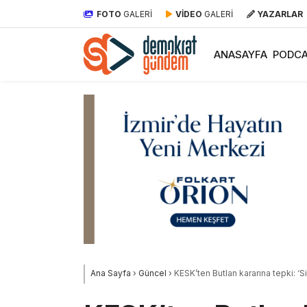
FOTO
GALERİ
VİDEO
GALERİ
YAZARLAR
ANASAYFA
PODCA
Ana Sayfa
›
Güncel
›
KESK’ten Butlan kararına tepki: ‘