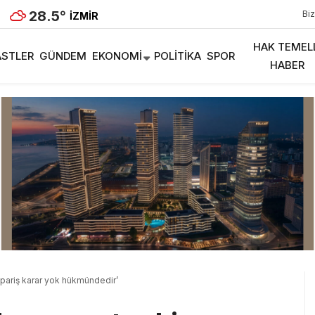
28.5
°
Biz
İZMIR
HAK TEMEL
STLER
GÜNDEM
EKONOMI
POLITIKA
SPOR
HABER
Sipariş karar yok hükmündedir’