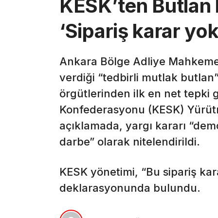
KESK’ten Butlan k
‘Sipariş karar y
Ankara Bölge Adliye Mahkemes
verdiği “tedbirli mutlak butla
örgütlerinden ilk en net tepki
Konfederasyonu (KESK) Yürütm
açıklamada, yargı kararı “demo
darbe” olarak nitelendirildi.
KESK yönetimi, “Bu sipariş ka
deklarasyonunda bulundu.