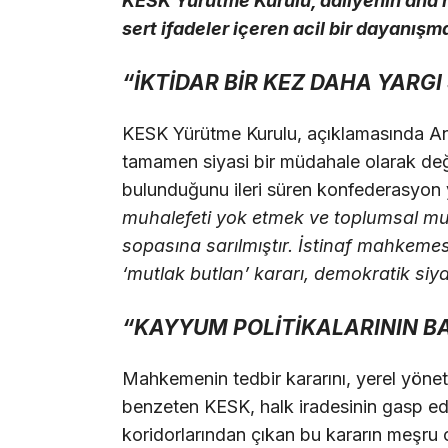
KESK Yürütme Kurulu, adliyenin ana m
sert ifadeler içeren acil bir dayanış
“İKTİDAR BİR KEZ DAHA YARGI
KESK Yürütme Kurulu, açıklamasında An
tamamen siyasi bir müdahale olarak değe
bulunduğunu ileri süren konfederasyon yö
muhalefeti yok etmek ve toplumsal muha
sopasına sarılmıştır. İstinaf mahkeme
‘mutlak butlan’ kararı, demokratik siy
“KAYYUM POLİTİKALARININ B
Mahkemenin tedbir kararını, yerel yön
benzeten KESK, halk iradesinin gasp ed
koridorlarından çıkan bu kararın meşru o