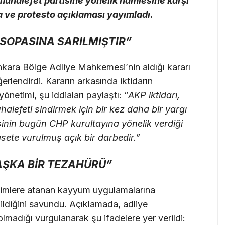
uhalefet partisine yönelik hamlesine karşı
ma ve protesto açıklaması yayımladı.
 SOPASINA SARILMIŞTIR”
kara Bölge Adliye Mahkemesi’nin aldığı kararı
rlendirdi. Kararın arkasında iktidarın
netimi, şu iddiaları paylaştı: “
AKP iktidarı,
lefeti sindirmek için bir kez daha bir yargı
sinin bugün CHP kurultayına yönelik verdiği
asete vurulmuş açık bir darbedir.”
AŞKA BİR TEZAHÜRÜ”
etimlere atanan kayyum uygulamalarına
ildiğini savundu. Açıklamada, adliye
lmadığı vurgulanarak şu ifadelere yer verildi: