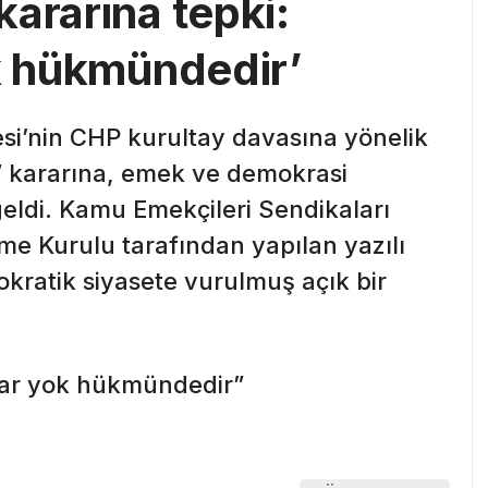
ararına tepki:
ok hükmündedir’
i’nin CHP kurultay davasına yönelik
n” kararına, emek ve demokrasi
 geldi. Kamu Emekçileri Sendikaları
e Kurulu tarafından yapılan yazılı
kratik siyasete vurulmuş açık bir
rar yok hükmündedir”