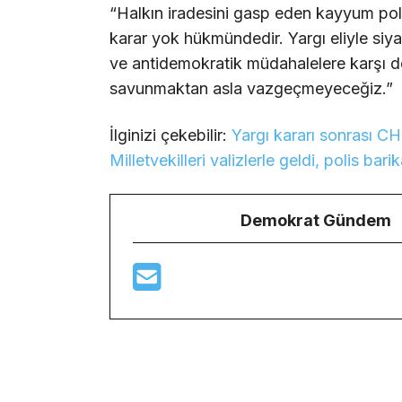
“Halkın iradesini gasp eden kayyum polit
karar yok hükmündedir. Yargı eliyle siya
ve antidemokratik müdahalelere karşı de
savunmaktan asla vazgeçmeyeceğiz.”
İlginizi çekebilir:
Yargı kararı sonrası C
Milletvekilleri valizlerle geldi, polis bari
Demokrat Gündem