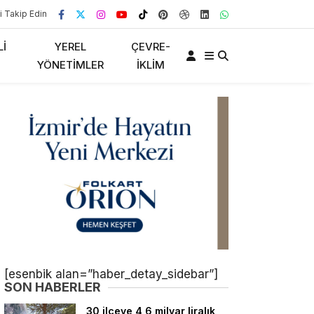
i Takip Edin
LI
YEREL
ÇEVRE-
YÖNETIMLER
İKLIM
[esenbik alan=”haber_detay_sidebar”]
SON HABERLER
30 ilçeye 4,6 milyar liralık