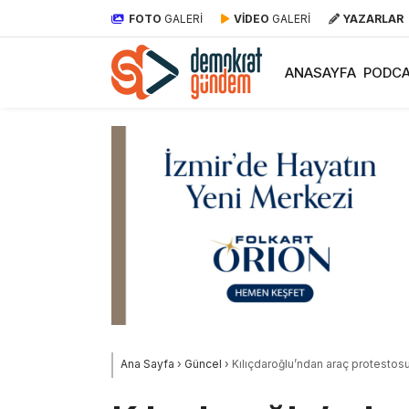
FOTO
GALERİ
VİDEO
GALERİ
YAZARLAR
ANASAYFA
PODCA
Ana Sayfa
›
Güncel
›
Kılıçdaroğlu’ndan araç protestosu: