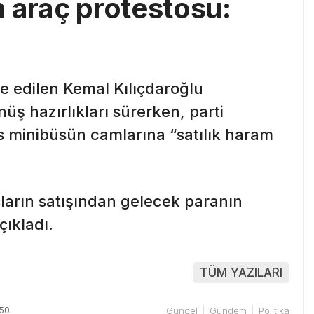
n araç protestosu:
 edilen Kemal Kılıçdaroğlu
ş hazırlıkları sürerken, parti
ks minibüsün camlarına “satılık haram
ların satışından gelecek paranın
çıkladı.
TÜM YAZILARI
:50
Güncel
Gündem
Politika