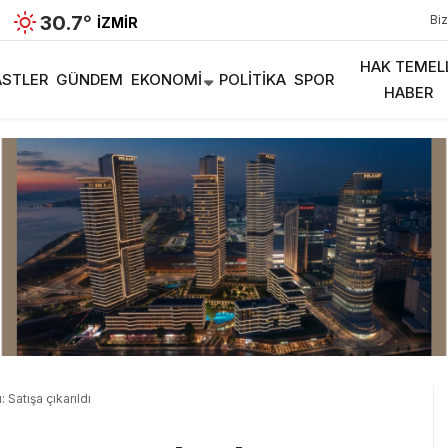
30.7
°
Biz
İZMIR
HAK TEMEL
STLER
GÜNDEM
EKONOMI
POLITIKA
SPOR
HABER
 Satışa çıkarıldı