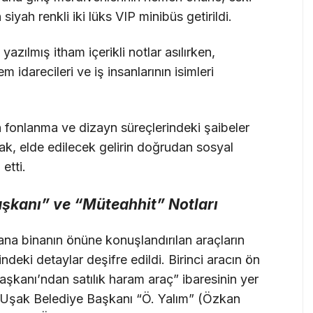
siyah renkli iki lüks VIP minibüs getirildi.
azılmış itham içerikli notlar asılırken,
 idarecileri ve iş insanlarının isimleri
 fonlanma ve dizayn süreçlerindeki şaibeler
rak, elde edilecek gelirin doğrudan sosyal
etti.
şkanı” ve “Müteahhit” Notları
na binanın önüne konuşlandırılan araçların
deki detaylar deşifre edildi. Birinci aracın ön
şkanı’ndan satılık haram araç” ibaresinin yer
se Uşak Belediye Başkanı “Ö. Yalım” (Özkan