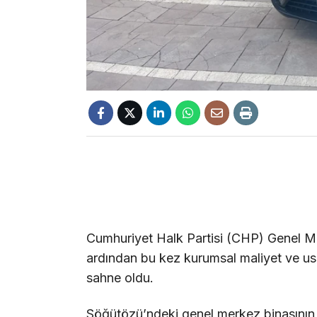
Cumhuriyet Halk Partisi (CHP) Genel Mer
ardından bu kez kurumsal maliyet ve usul
sahne oldu.
Söğütözü’ndeki genel merkez binasının 