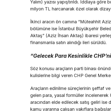
Yalım) yazısı yapıştırıldı. İddiaya göre
milyon TL harcanarak özel olarak dizayn 
İkinci aracın ön camına “Müteahhit Aziz’
bölümüne ise İstanbul Büyükşehir Beledi
Aktaş” (Aziz İhsan Aktaş) ibaresi yerleşt
finansmanla satın alındığı ileri sürüldü.
“Gelecek Para Kesinlikle CHP’
Söz konusu araçların parti binası önünde 
kulislerine bilgi veren CHP Genel Merke
Araçların edinilme süreçlerinin şeffaf ve
gelen para, yasal formüller incelenerek U
aracından elde edilecek satış geliri is
kamu yararına çalışan vakıflara bağışla