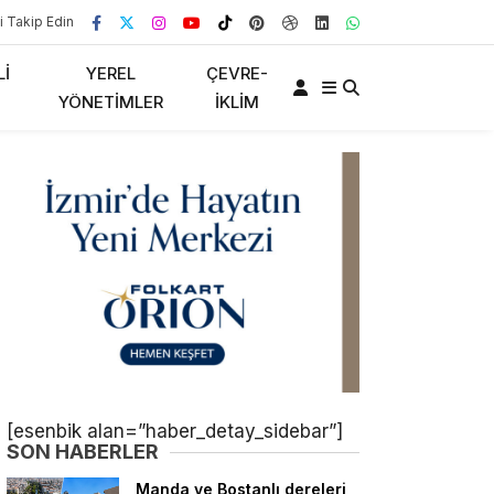
i Takip Edin
LI
YEREL
ÇEVRE-
YÖNETIMLER
İKLIM
[esenbik alan=”haber_detay_sidebar”]
SON HABERLER
Manda ve Bostanlı dereleri