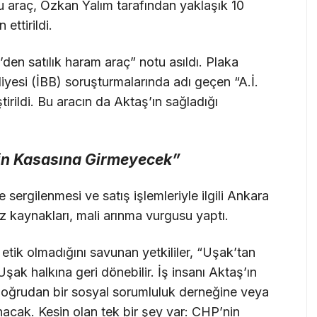
 bu araç, Özkan Yalım tarafından yaklaşık 10
ettirildi.
den satılık haram araç” notu asıldı. Plaka
yesi (İBB) soruşturmalarında adı geçen “A.İ.
irildi. Bu aracın da Aktaş’ın sağladığı
nin Kasasına Girmeyecek”
sergilenmesi ve satış işlemleriyle ilgili Ankara
z kaynakları, mali arınma vurgusu yaptı.
 etik olmadığını savunan yetkililer, “Uşak’tan
şak halkına geri dönebilir. İş insanı Aktaş’ın
e doğrudan bir sosyal sorumluluk derneğine veya
nacak. Kesin olan tek bir şey var: CHP’nin