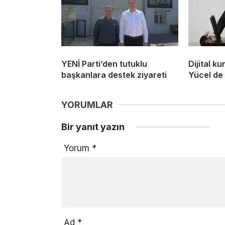
YENİ Parti’den tutuklu
Dijital k
başkanlara destek ziyareti
Yücel de 
YORUMLAR
Bir yanıt yazın
Yorum
*
Ad
*