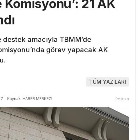
e Komisyonu’: 21 AK
ndı
ne destek amacıyla TBMM’de
Komisyonu’nda görev yapacak AK
du.
TÜM YAZILARI
47
Kaynak: HABER MERKEZI
Politika