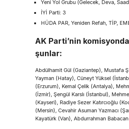
Yeni Yol Grubu (Gelecek, Deva, Saad
İYİ Parti: 3
HÜDA PAR, Yeniden Refah, TİP, EMEP
AK Parti’nin komisyonda
şunlar:
Abdülhamit Gül (Gaziantep), Mustafa Ş
Yayman (Hatay), Cüneyt Yüksel (İstanb
(Erzurum), Kemal Çelik (Antalya), Mehm
(İzmir), Şengül Karslı (İstanbul), Meh
(Kayseri), Radiye Sezer Katırcıoğlu (Koca
(Mersin), Cevahir Asuman Yazmacı (Şan
Kayatürk (Van), Abdurrahman Babacan 