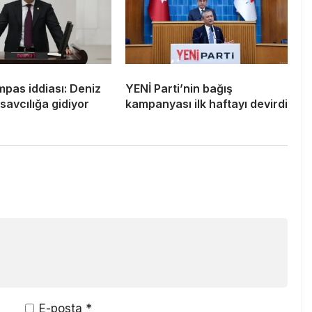
umpas iddiası: Deniz
YENİ Parti’nin bağış
savcılığa gidiyor
kampanyası ilk haftayı devirdi
E-posta
*