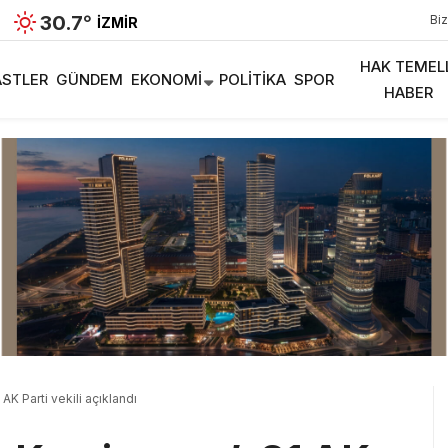
30.7
°
Biz
İZMIR
HAK TEMEL
STLER
GÜNDEM
EKONOMI
POLITIKA
SPOR
HABER
AK Parti vekili açıklandı