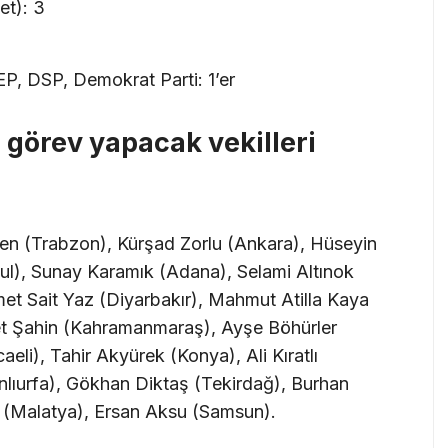
et): 3
, DSP, Demokrat Parti: 1’er
 görev yapacak vekilleri
en (Trabzon), Kürşad Zorlu (Ankara), Hüseyin
ul), Sunay Karamık (Adana), Selami Altınok
et Sait Yaz (Diyarbakır), Mahmut Atilla Kaya
met Şahin (Kahramanmaraş), Ayşe Böhürler
eli), Tahir Akyürek (Konya), Ali Kıratlı
lıurfa), Gökhan Diktaş (Tekirdağ), Burhan
(Malatya), Ersan Aksu (Samsun).