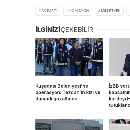
AK PARTI
KOMISYON
MILLETVEK
İLGİNİZİ
ÇEKEBİLİR
Kuşadası Belediyesi’ne
İzBB sor
operasyon: Tezcan’ın kızı ve
kapsamın
damadı gözaltında
kardeşi 
tutukland