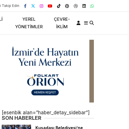
i Takip Edin
LI
YEREL
ÇEVRE-
YÖNETIMLER
İKLIM
[esenbik alan=”haber_detay_sidebar”]
SON HABERLER
Kuşadası Belediyesi’ne