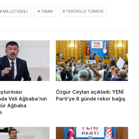
MILLETVEKILI
TBMM
TERÖRSÜZ TÜRKIYE
uşturması
Özgür Ceylan açıkladı: YENİ
da Veli Ağbaba’nın
Parti’ye 8 günde rekor bağış
Hür Ağbaba
ı