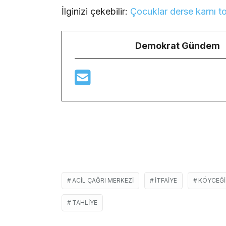
İlginizi çekebilir:
Çocuklar derse karnı t
Demokrat Gündem
ACIL ÇAĞRI MERKEZI
ITFAIYE
KÖYCEĞI
TAHLIYE