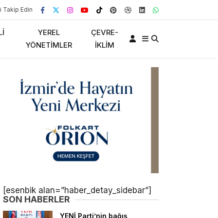
i Takip Edin
LI
YEREL
ÇEVRE-
YÖNETIMLER
İKLIM
[esenbik alan=”haber_detay_sidebar”]
SON HABERLER
YENİ Parti’nin bağış