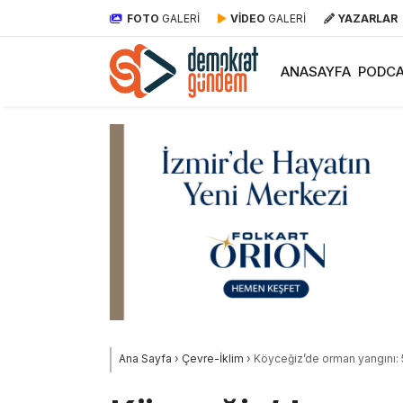
FOTO
GALERİ
VİDEO
GALERİ
YAZARLAR
ANASAYFA
PODCA
Ana Sayfa
›
Çevre-İklim
›
Köyceğiz’de orman yangını: 5