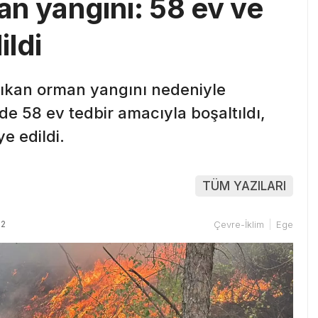
n yangını: 58 ev ve
ildi
çıkan orman yangını nedeniyle
e 58 ev tedbir amacıyla boşaltıldı,
ye edildi.
TÜM YAZILARI
02
Çevre-İklim
Ege