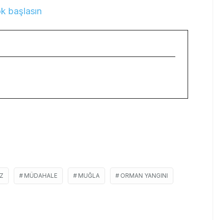
ok başlasın
Z
MÜDAHALE
MUĞLA
ORMAN YANGINI