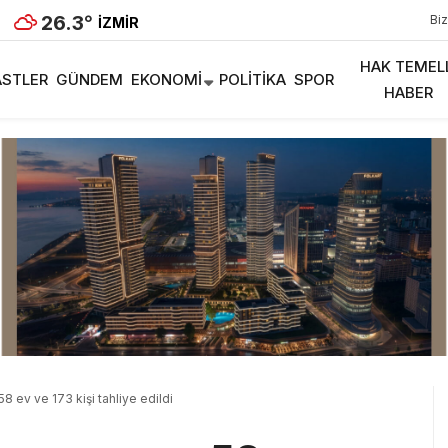
26.3
°
Biz
İZMIR
HAK TEMEL
STLER
GÜNDEM
EKONOMI
POLITIKA
SPOR
HABER
8 ev ve 173 kişi tahliye edildi