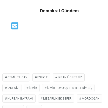
Demokrat Gündem
CEMIL TUGAY
ESHOT
IZBAN ÜCRETSIZ
IZDENIZ
İZMIR
İZMIR BÜYÜKŞEHIR BELEDIYESI,
KURBAN BAYRAMI
MEZARLIK EK SEFER
MORDOĞAN