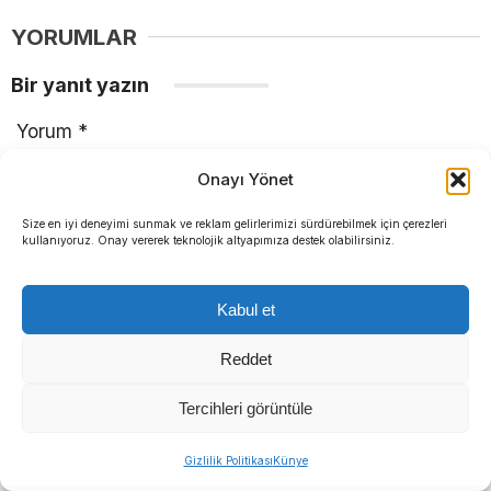
YORUMLAR
Bir yanıt yazın
Yorum
*
Onayı Yönet
Size en iyi deneyimi sunmak ve reklam gelirlerimizi sürdürebilmek için çerezleri
kullanıyoruz. Onay vererek teknolojik altyapımıza destek olabilirsiniz.
Ad
*
E-posta
*
Kabul et
Reddet
Tercihleri görüntüle
Daha sonraki yorumlarımda kullanılması için adım, e-
posta adresim ve site adresim bu tarayıcıya
Gizlilik Politikası
Künye
kaydedilsin.