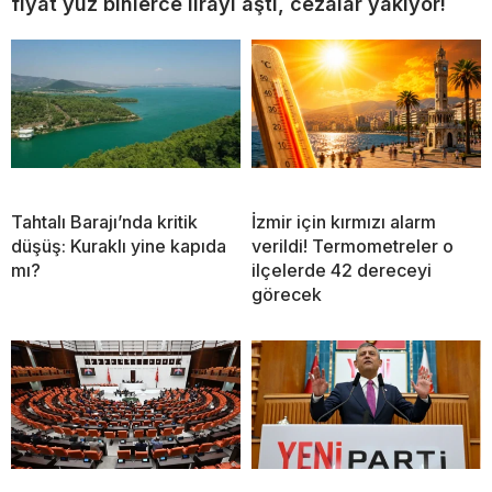
fiyat yüz binlerce lirayı aştı, cezalar yakıyor!
Tahtalı Barajı’nda kritik
İzmir için kırmızı alarm
düşüş: Kuraklı yine kapıda
verildi! Termometreler o
mı?
ilçelerde 42 dereceyi
görecek