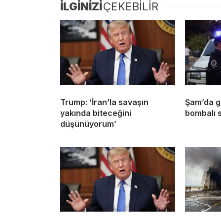
İLGİNİZİ
ÇEKEBİLİR
Trump: ‘İran’la savaşın
Şam’da g
yakında biteceğini
bombalı s
düşünüyorum’