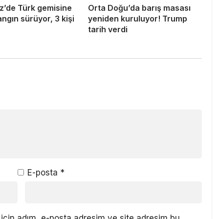
z’de Türk gemisine
Orta Doğu’da barış masası
angın sürüyor, 3 kişi
yeniden kuruluyor! Trump
tarih verdi
E-posta
*
için adım, e-posta adresim ve site adresim bu