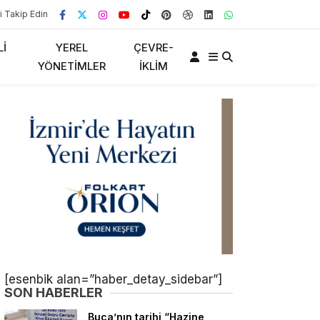
i Takip Edin
LI
YEREL
ÇEVRE-
YÖNETIMLER
İKLIM
[esenbik alan=”haber_detay_sidebar”]
SON HABERLER
Buca’nın tarihi “Hazine