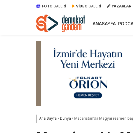
FOTO
GALERİ
VİDEO
GALERİ
YAZARLAR
ANASAYFA
PODCA
Ana Sayfa
›
Dünya
›
Macaristan’da Magyar resmen ba