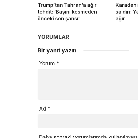
Trump’tan Tahran’a ağır
Karadeni
tehdit: ‘Başını kesmeden
saldırı: Y
önceki son şansı’
ağır
YORUMLAR
Bir yanıt yazın
Yorum
*
Ad
*
Daha sonraki yorumlarımda kullanılması 