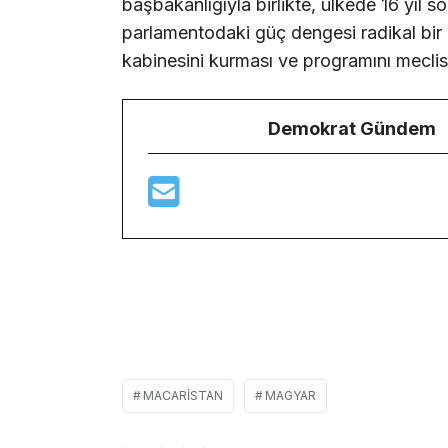
başbakanlığıyla birlikte, ülkede 16 yıl
parlamentodaki güç dengesi radikal bir 
kabinesini kurması ve programını mecli
Demokrat Gündem
MACARISTAN
MAGYAR