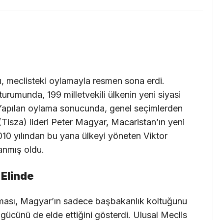
darı, meclisteki oylamayla resmen sona erdi.
turumunda, 199 milletvekili ülkenin yeni siyasi
. Yapılan oylama sonucunda, genel seçimlerden
(Tisza) lideri Peter Magyar, Macaristan’ın yeni
010 yılından bu yana ülkeyi yöneten Viktor
anmış oldu.
Elinde
ması, Magyar’ın sadece başbakanlık koltuğunu
gücünü de elde ettiğini gösterdi. Ulusal Meclis