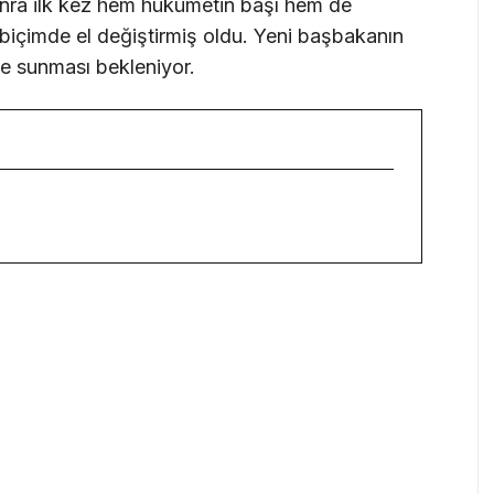
 sonra ilk kez hem hükümetin başı hem de
biçimde el değiştirmiş oldu. Yeni başbakanın
se sunması bekleniyor.