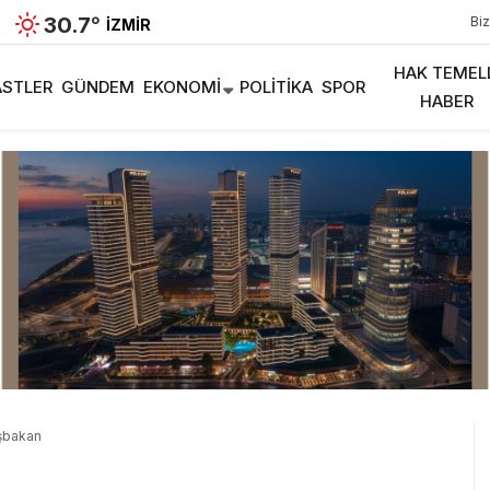
30.7
°
Biz
İZMIR
HAK TEMEL
STLER
GÜNDEM
EKONOMI
POLITIKA
SPOR
HABER
şbakan