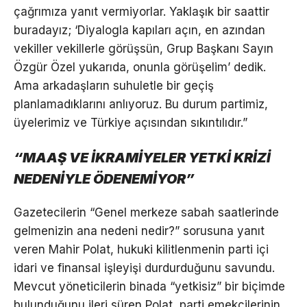
çağrımıza yanıt vermiyorlar. Yaklaşık bir saattir
buradayız; ‘Diyalogla kapıları açın, en azından
vekiller vekillerle görüşsün, Grup Başkanı Sayın
Özgür Özel yukarıda, onunla görüşelim’ dedik.
Ama arkadaşların suhuletle bir geçiş
planlamadıklarını anlıyoruz. Bu durum partimiz,
üyelerimiz ve Türkiye açısından sıkıntılıdır.”
“MAAŞ VE İKRAMİYELER YETKİ KRİZİ
NEDENİYLE ÖDENEMİYOR”
Gazetecilerin “Genel merkeze sabah saatlerinde
gelmenizin ana nedeni nedir?” sorusuna yanıt
veren Mahir Polat, hukuki kilitlenmenin parti içi
idari ve finansal işleyişi durdurduğunu savundu.
Mevcut yöneticilerin binada “yetkisiz” bir biçimde
bulunduğunu ileri süren Polat, parti emekçilerinin