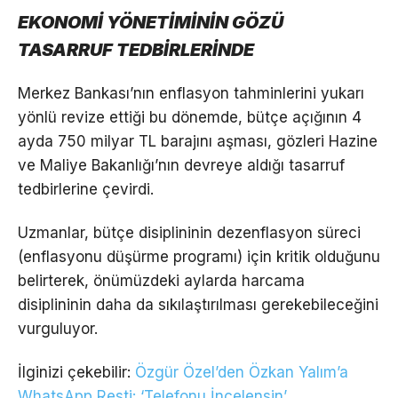
EKONOMİ YÖNETİMİNİN GÖZÜ
TASARRUF TEDBİRLERİNDE
Merkez Bankası’nın enflasyon tahminlerini yukarı
yönlü revize ettiği bu dönemde, bütçe açığının 4
ayda 750 milyar TL barajını aşması, gözleri Hazine
ve Maliye Bakanlığı’nın devreye aldığı tasarruf
tedbirlerine çevirdi.
Uzmanlar, bütçe disiplininin dezenflasyon süreci
(enflasyonu düşürme programı) için kritik olduğunu
belirterek, önümüzdeki aylarda harcama
disiplininin daha da sıkılaştırılması gerekebileceğini
vurguluyor.
İlginizi çekebilir:
Özgür Özel’den Özkan Yalım’a
WhatsApp Resti: ‘Telefonu İncelensin’