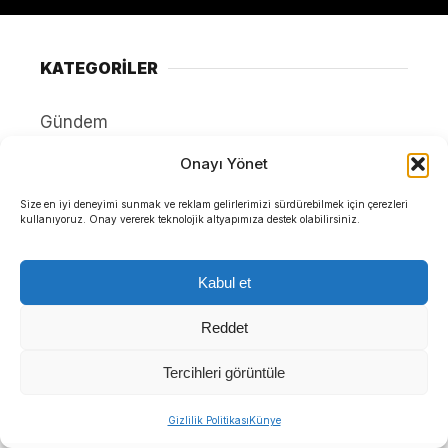
KATEGORİLER
Gündem
Yerel Yönetimler
Onayı Yönet
Politika
Size en iyi deneyimi sunmak ve reklam gelirlerimizi sürdürebilmek için çerezleri
kullanıyoruz. Onay vererek teknolojik altyapımıza destek olabilirsiniz.
Ekonomi
Yerel Politika
Kabul et
Dünya
Reddet
SERVİSLER
Tercihleri görüntüle
Hava Durumu
Gizlilik Politikası
Künye
Namaz Vakitleri