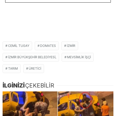
CEMIL TUGAY
DOMATES
İZMIR
İZMIR BÜYÜKŞEHIR BELEDIYESI,
MEVSIMLIK IŞÇI
TARIM
ÜRETICI
İLGİNİZİ
ÇEKEBİLİR