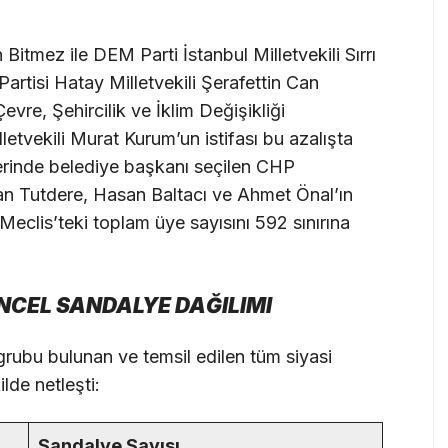
 Bitmez ile DEM Parti İstanbul Milletvekili Sırrı
Partisi Hatay Milletvekili Şerafettin Can
Çevre, Şehircilik ve İklim Değişikliği
letvekili Murat Kurum’un istifası bu azalışta
lerinde belediye başkanı seçilen CHP
man Tutdere, Hasan Baltacı ve Ahmet Önal’ın
 Meclis’teki toplam üye sayısını 592 sınırına
NCEL SANDALYE DAĞILIMI
rubu bulunan ve temsil edilen tüm siyasi
lde netleşti:
Sandalye Sayısı