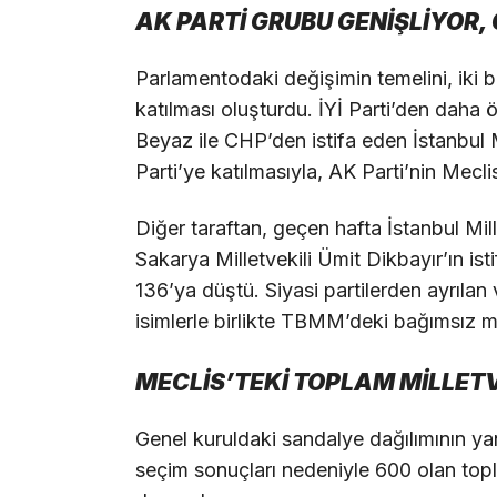
AK PARTİ GRUBU GENİŞLİYOR,
Parlamentodaki değişimin temelini, iki ba
katılması oluşturdu. İYİ Parti’den daha ö
Beyaz ile CHP’den istifa eden İstanbul 
Parti’ye katılmasıyla, AK Parti’nin Mecli
Diğer taraftan, geçen hafta İstanbul Mil
Sakarya Milletvekili Ümit Dikbayır’ın isti
136’ya düştü. Siyasi partilerden ayrılan
isimlerle birlikte TBMM’deki bağımsız mil
MECLİS’TEKİ TOPLAM MİLLETV
Genel kuruldaki sandalye dağılımının yanı
seçim sonuçları nedeniyle 600 olan topla