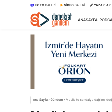
FOTO
GALERİ
VİDEO
GALERİ
YAZARLAR
ANASAYFA
PODCA
Ana Sayfa
›
Gündem
›
Meclis’te sandalye dağılımı değiş