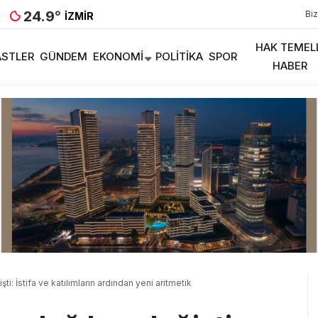
24.9
°
Biz
İZMIR
HAK TEMEL
STLER
GÜNDEM
EKONOMI
POLITIKA
SPOR
HABER
ti: İstifa ve katılımların ardından yeni aritmetik