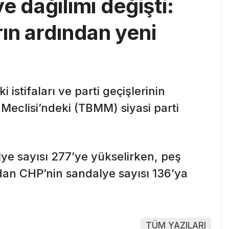
e dağılımı değişti:
arın ardından yeni
 istifaları ve parti geçişlerinin
Meclisi’ndeki (TBMM) siyasi parti
lye sayısı 277’ye yükselirken, peş
dan CHP’nin sandalye sayısı 136’ya
TÜM YAZILARI