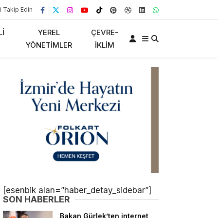
i Takip Edin
LI
YEREL
ÇEVRE-
YÖNETIMLER
İKLIM
[esenbik alan=”haber_detay_sidebar”]
SON HABERLER
Bakan Gürlek’ten internet