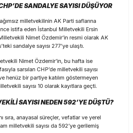
 CHP’DE SANDALYE SAYISI DÜŞÜYOR
ğımsız milletvekilinin AK Parti saflarına
nce istifa eden İstanbul Milletvekili Ersin
Milletvekili Nimet Özdemir’in resmi olarak AK
s’teki sandalye sayısı 277’ye ulaştı.
letvekili Nimet Özdemir’in, bu hafta ise
fasıyla sarsılan CHP’de milletvekili sayısı
 ve henüz bir partiye katılım göstermeyen
letvekili sayısı 10 olarak kayıtlara geçti.
EKİLİ SAYISI NEDEN 592’YE DÜŞTÜ?
 sıra, anayasal süreçler, vefatlar ve yerel
m milletvekili sayısı da 592’ye gerilemiş