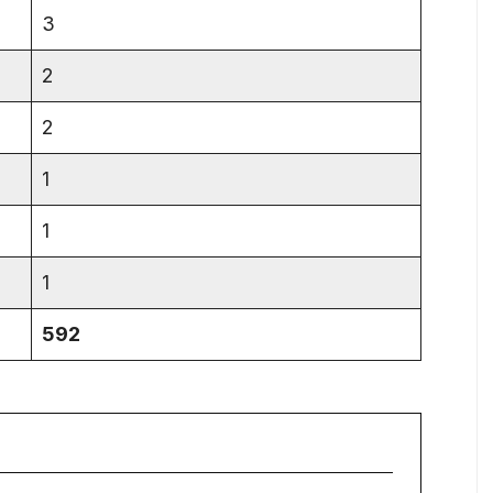
3
2
2
1
1
1
592