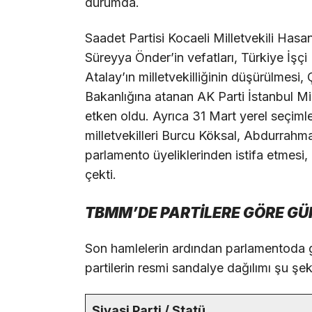
durumda.
Saadet Partisi Kocaeli Milletvekili Hasan
Süreyya Önder’in vefatları, Türkiye İşçi 
Atalay’ın milletvekilliğinin düşürülmesi, 
Bakanlığına atanan AK Parti İstanbul Mil
etken oldu. Ayrıca 31 Mart yerel seçim
milletvekilleri Burcu Köksal, Abdurrah
parlamento üyeliklerinden istifa etmesi,
çekti.
TBMM’DE PARTİLERE GÖRE GÜ
Son hamlelerin ardından parlamentoda g
partilerin resmi sandalye dağılımı şu şeki
Siyasi Parti / Statü