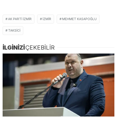
AK PARTI IZMIR
IZMIR
MEHMET KASAPOĞLU
TAKSICI
İLGİNİZİ
ÇEKEBİLİR