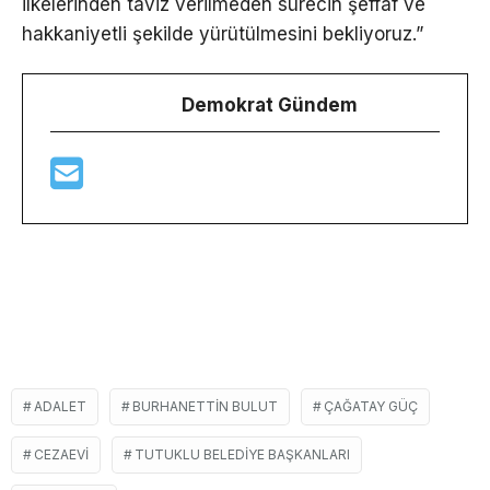
ilkelerinden taviz verilmeden sürecin şeffaf ve
hakkaniyetli şekilde yürütülmesini bekliyoruz.”
Demokrat Gündem
ADALET
BURHANETTIN BULUT
ÇAĞATAY GÜÇ
CEZAEVI
TUTUKLU BELEDIYE BAŞKANLARI