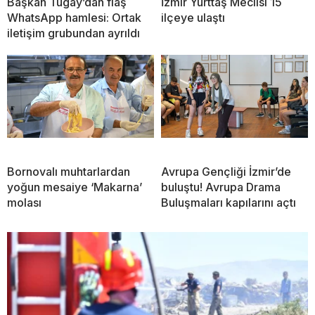
Başkan Tugay’dan flaş
İzmir Yurttaş Meclisi 15
WhatsApp hamlesi: Ortak
ilçeye ulaştı
iletişim grubundan ayrıldı
Bornovalı muhtarlardan
Avrupa Gençliği İzmir’de
yoğun mesaiye ‘Makarna’
buluştu! Avrupa Drama
molası
Buluşmaları kapılarını açtı