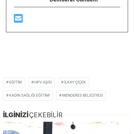
EĞITIM
HPV AŞISI
ILKAY ÇIÇEK
KADIN SAĞLIĞI EĞITIMI
MENDERES BELEDIYESI
İLGİNİZİ
ÇEKEBİLİR