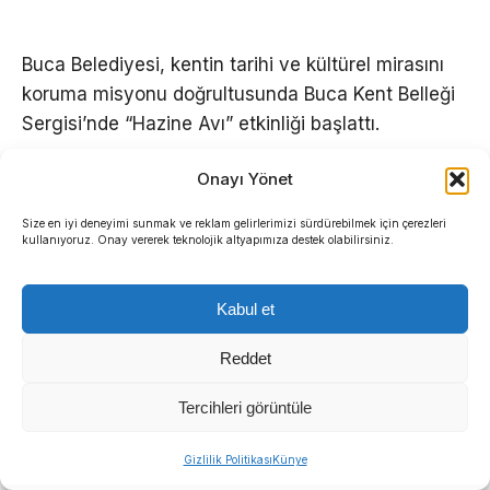
Buca Belediyesi, kentin tarihi ve kültürel mirasını
koruma misyonu doğrultusunda Buca Kent Belleği
Sergisi’nde “Hazine Avı” etkinliği başlattı.
Oyunlaştırma tekniğiyle hazırlanan interaktif
Onayı Yönet
keşif yolculuğunda soruları doğru yanıtlayan
Size en iyi deneyimi sunmak ve reklam gelirlerimizi sürdürebilmek için çerezleri
ziyaretçilere bağış kitaplar hediye ediliyor.
kullanıyoruz. Onay vererek teknolojik altyapımıza destek olabilirsiniz.
Kabul et
Reddet
Tercihleri görüntüle
Gizlilik Politikası
Künye