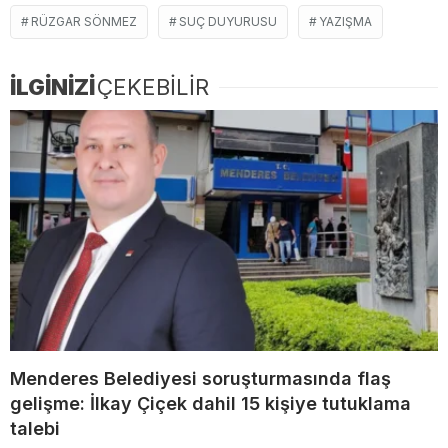
RÜZGAR SÖNMEZ
SUÇ DUYURUSU
YAZIŞMA
İLGİNİZİ
ÇEKEBİLİR
Menderes Belediyesi soruşturmasında flaş
gelişme: İlkay Çiçek dahil 15 kişiye tutuklama
talebi