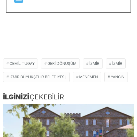
CEMIL TUGAY
GERI DÖNÜŞÜM
IZMIR
İZMIR
İZMIR BÜYÜKŞEHIR BELEDIYESI,
MENEMEN
YANGIN
İLGİNİZİ
ÇEKEBİLİR