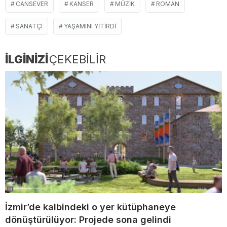
CANSEVER
KANSER
MÜZIK
ROMAN
SANATÇI
YAŞAMINI YITIRDI
İLGİNİZİ
ÇEKEBİLİR
İzmir’de kalbindeki o yer kütüphaneye
dönüştürülüyor: Projede sona gelindi