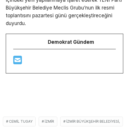
içindeki yeni yapılanmaya işaret ederek YENİ Parti
Büyükşehir Belediye Meclis Grubu’nun ilk resmi
toplantısını pazartesi günü gerçekleştireceğini
duyurdu.
Demokrat Gündem
CEMIL TUGAY
İZMIR
İZMIR BÜYÜKŞEHIR BELEDIYESI,