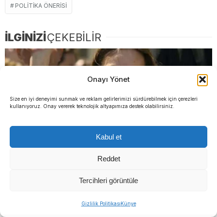
POLITIKA ÖNERISI
İLGİNİZİ
ÇEKEBİLİR
Onayı Yönet
Size en iyi deneyimi sunmak ve reklam gelirlerimizi sürdürebilmek için çerezleri
kullanıyoruz. Onay vererek teknolojik altyapımıza destek olabilirsiniz.
Kabul et
Reddet
Manisa’da siyasi deprem! YENİ Parti Manisa İl
Tercihleri görüntüle
Başkanı İlksen Özalper tutuklandı
Gizlilik Politikası
Künye