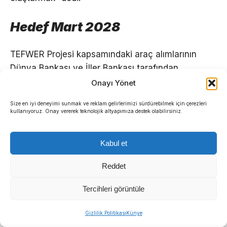
Hedef Mart 2028
TEFWER Projesi kapsamındaki araç alımlarının
Dünya Bankası ve İller Bankası tarafından
belirlenen takvim doğrultusunda Mart 2028’e
Onayı Yönet
kadar tamamlanması planlanıyor.
Size en iyi deneyimi sunmak ve reklam gelirlerimizi sürdürebilmek için çerezleri
kullanıyoruz. Onay vererek teknolojik altyapımıza destek olabilirsiniz.
Kabul et
Reddet
Tercihleri görüntüle
Sıradaki Haber
Gizlilik Politikası
Künye
Manda ve Bostanlı dereleri temizlendi: Ekipler gece-gündüz çalıştı