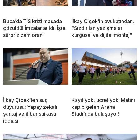
Buca’da TİS krizi masada
İlkay Çiçek’in avukatından:
çözüldü! İmzalar atıldı: İşte
“Sızdırılan yazışmalar
sürpriz zam oranı
kurgusal ve dijital montaj”
İlkay Çiçek’ten suç
Kayıt yok, ücret yok! Matını
duyurusu: Yapay zekalı
kapıp gelen Arena
şantaj ve itibar suikastı
Stadı’nda buluşuyor!
iddiası