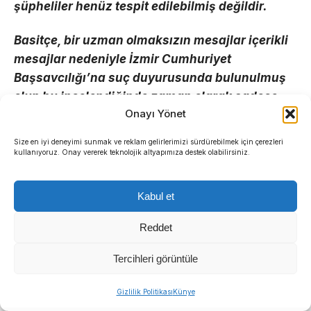
şüpheliler henüz tespit edilebilmiş değildir.
Basitçe, bir uzman olmaksızın mesajlar içerikli
mesajlar nedeniyle İzmir Cumhuriyet
Başsavcılığı’na suç duyurusunda bulunulmuş
olup bu incelendiğinde zaman olarak sadece
Onayı Yönet
‘bugün’ yazılıdır. Başkaca bir zaman birimi
mevcut değildir. Yani iki taraflı yazılan aynı gün
Size en iyi deneyimi sunmak ve reklam gelirlerimizi sürdürebilmek için çerezleri
içerisinde 461 adet yazışma yapılmış olup, tüm
kullanıyoruz. Onay vererek teknolojik altyapımıza destek olabilirsiniz.
kayıtlar mesajların çekildiği aynı yazım hataları
her iki tarafça yapılmıştır. (Her iki taraf da
Kabul et
‘mahf ederim’ seklinde hatalı yerden gün
alınmıştır. Ayrıca karşılıklı yapıldığı iddia edilen
Reddet
bu gerçeğe aykırı yazışmalarda aynı yerlerde,
Tercihleri görüntüle
ayırarak kelime kullanmakta, ‘de, da’ bağlaçları
Sıradaki Haber
ile ‘mısın’, musun’ soru eklerini ayırmadan
Gizlilik Politikası
Künye
İlkay Çiçek’ten suç duyurusu: Yapay zekalı şantaj ve itibar suikastı iddiası
kullanmaktadır)