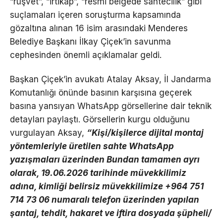
“rüşvet”, “irtikap”, “resmi belgede sahtecilik” gibi
suçlamaları içeren soruşturma kapsamında
gözaltına alınan 16 isim arasındaki Menderes
Belediye Başkanı İlkay Çiçek’in savunma
cephesinden önemli açıklamalar geldi.
Başkan Çiçek’in avukatı Atalay Aksay, İl Jandarma
Komutanlığı önünde basının karşısına geçerek
basına yansıyan WhatsApp görsellerine dair teknik
detayları paylaştı. Görsellerin kurgu olduğunu
vurgulayan Aksay,
“Kişi/kişilerce dijital montaj
yöntemleriyle üretilen sahte WhatsApp
yazışmaları üzerinden Bundan tamamen ayrı
olarak, 19.06.2026 tarihinde müvekkilimiz
adına, kimliği belirsiz müvekkilimize +964 751
714 73 06 numaralı telefon üzerinden yapılan
şantaj, tehdit, hakaret ve iftira dosyada şüpheli/