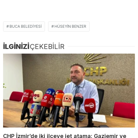
BUCA BELEDIYESI
HÜSEYIN BENZER
İLGİNİZİ
ÇEKEBİLİR
CHP İzmir’de iki ilçeye jet atama: Gaziemir ve