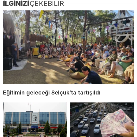
İLGİNİZİ
ÇEKEBİLİR
Eğitimin geleceği Selçuk’ta tartışıldı