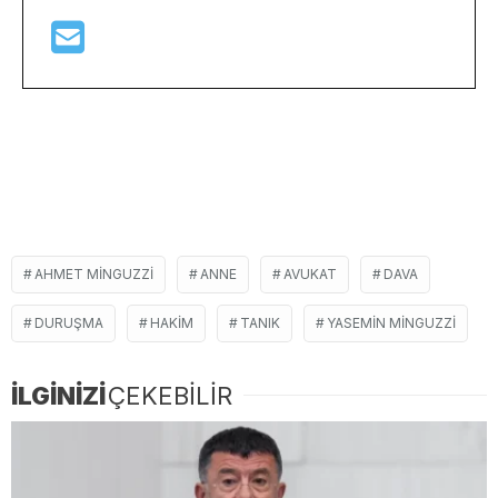
AHMET MİNGUZZİ
ANNE
AVUKAT
DAVA
DURUŞMA
HAKIM
TANIK
YASEMIN MINGUZZI
İLGİNİZİ
ÇEKEBİLİR