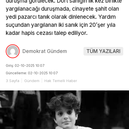
duruşma görülecek. Dört sanığın ilk kez birlikte
yargılanacağı duruşmada, cinayete şahit olan
yedi pazarcı tanık olarak dinlenecek. Yardım
suçundan yargılanan iki sanık için 20’şer yıla
kadar hapis cezası talep ediliyor.
Demokrat Gündem
TÜM YAZILARI
Giriş: 02-10-2025 10:07
Güncelleme: 02-10-2025 10:07
3.Sayfa
Gündem
Hak Temelli Haber