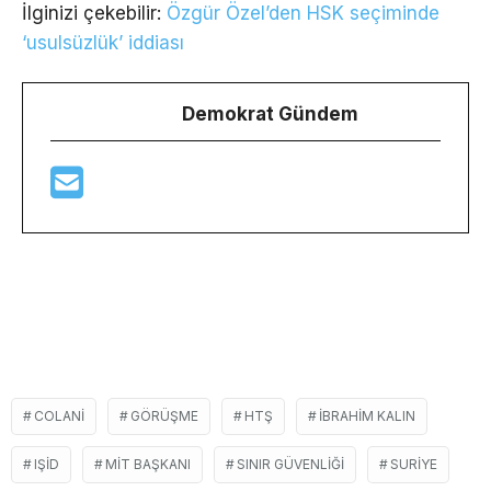
İlginizi çekebilir:
Özgür Özel’den HSK seçiminde
‘usulsüzlük’ iddiası
Demokrat Gündem
COLANI
GÖRÜŞME
HTŞ
IBRAHIM KALIN
IŞID
MIT BAŞKANI
SINIR GÜVENLIĞI
SURIYE