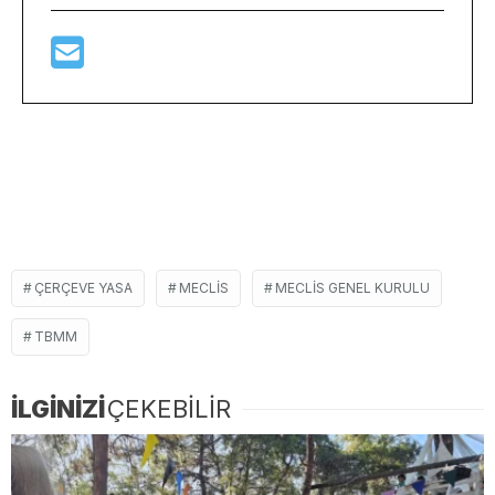
ÇERÇEVE YASA
MECLIS
MECLIS GENEL KURULU
TBMM
İLGİNİZİ
ÇEKEBİLİR