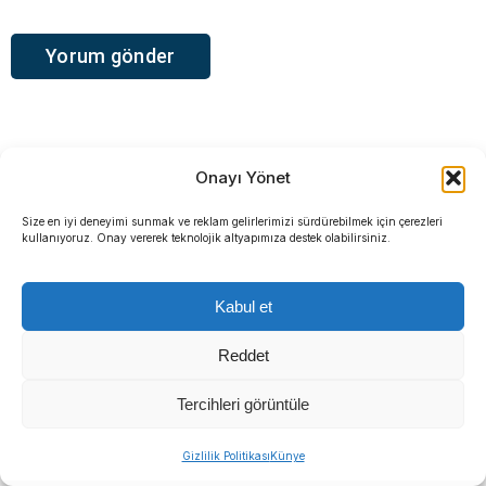
Onayı Yönet
Size en iyi deneyimi sunmak ve reklam gelirlerimizi sürdürebilmek için çerezleri
kullanıyoruz. Onay vererek teknolojik altyapımıza destek olabilirsiniz.
Ana Sayfa
›
Dünya
Kabul et
Trump’tan Tahran’a ağır
Reddet
tehdit: ‘Başını kesmeden
Tercihleri görüntüle
önceki son şansı’
Gizlilik Politikası
Künye
ABD Başkanı Donald Trump, Körfez ülkelerinin