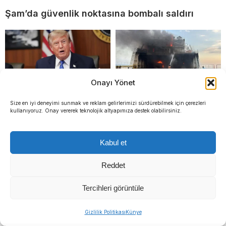
Şam’da güvenlik noktasına bombalı saldırı
Onayı Yönet
Size en iyi deneyimi sunmak ve reklam gelirlerimizi sürdürebilmek için çerezleri
kullanıyoruz. Onay vererek teknolojik altyapımıza destek olabilirsiniz.
Trump’tan Tahran’a ağır
Karadeniz’de Türk
tehdit: ‘Başını kesmeden
gemisine saldırı: Yangın
önceki son şansı’
sürüyor, 3 kişi ağır
Kabul et
Reddet
Tercihleri görüntüle
Sıradaki Haber
Gizlilik Politikası
Künye
Trump’tan Tahran’a ağır tehdit: ‘Başını kesmeden önceki son şansı’